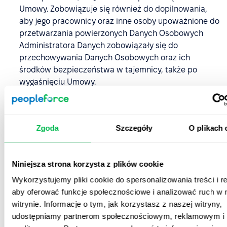
Umowy. Zobowiązuje się również do dopilnowania,
aby jego pracownicy oraz inne osoby upoważnione do
przetwarzania powierzonych Danych Osobowych
Administratora Danych zobowiązały się do
przechowywania Danych Osobowych oraz ich
środków bezpieczeństwa w tajemnicy, także po
wygaśnięciu Umowy.
Podmiot Przetwarzający Dane Osobowe zobowiązuje
się, biorąc pod uwagę charakter przetwarzania oraz
dostępne mu informacje, pomóc Administratorowi
Zgoda
Szczegóły
O plikach 
Danych w wypełnieniu obowiązków określonych w
art. 32-36 RODO; w szczególności Podmiot
Przetwarzający Dane Osobowe zobowiązuje się do
Niniejsza strona korzysta z plików cookie
przekazania Administratorowi Danych
Wykorzystujemy pliki cookie do spersonalizowania treści i r
wystarczających informacji oraz wykonania jego
aby oferować funkcje społecznościowe i analizować ruch w 
poleceń dotyczących sposobów zabezpieczenia
witrynie. Informacje o tym, jak korzystasz z naszej witryny,
powierzonych Danych Osobowych, naruszeń Danych
udostępniamy partnerom społecznościowym, reklamowym i
Osobowych będących przedmiotem RODO oraz