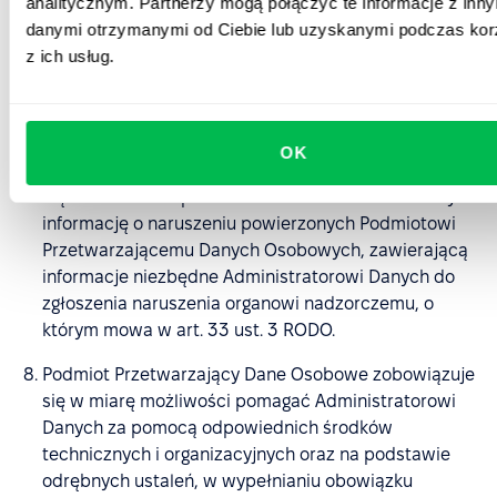
analitycznym. Partnerzy mogą połączyć te informacje z inn
powiadomienia organu nadzorczego lub osób, którym
danymi otrzymanymi od Ciebie lub uzyskanymi podczas kor
dane osobowe dotyczą, pomocy w przeprowadzaniu
z ich usług.
ocen skutków dla ochrony danych oraz we
wcześniejszych konsultacjach z organem nadzorczym
i wdrażaniu zaleceń tego organu.
OK
Podmiot Przetwarzający Dane Osobowe zobowiązuje
się niezwłocznie przekazać Administratorowi Danych
informację o naruszeniu powierzonych Podmiotowi
Przetwarzającemu Danych Osobowych, zawierającą
informacje niezbędne Administratorowi Danych do
zgłoszenia naruszenia organowi nadzorczemu, o
którym mowa w art. 33 ust. 3 RODO.
Podmiot Przetwarzający Dane Osobowe zobowiązuje
się w miarę możliwości pomagać Administratorowi
Danych za pomocą odpowiednich środków
technicznych i organizacyjnych oraz na podstawie
odrębnych ustaleń, w wypełnianiu obowiązku