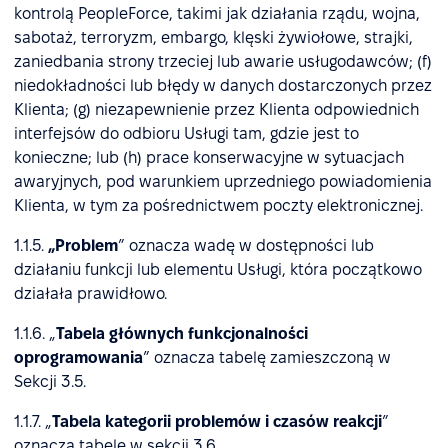
kontrolą PeopleForce, takimi jak działania rządu, wojna,
sabotaż, terroryzm, embargo, klęski żywiołowe, strajki,
zaniedbania strony trzeciej lub awarie usługodawców; (f)
niedokładności lub błędy w danych dostarczonych przez
Klienta; (g) niezapewnienie przez Klienta odpowiednich
interfejsów do odbioru Usługi tam, gdzie jest to
konieczne; lub (h) prace konserwacyjne w sytuacjach
awaryjnych, pod warunkiem uprzedniego powiadomienia
Klienta, w tym za pośrednictwem poczty elektronicznej.
1.1.5.
„Problem
” oznacza wadę w dostępności lub
działaniu funkcji lub elementu Usługi, która początkowo
działała prawidłowo.
1.1.6. „
Tabela głównych funkcjonalności
oprogramowania
” oznacza tabelę zamieszczoną w
Sekcji 3.5.
1.1.7. „
Tabela kategorii problemów i czasów reakcji
”
oznacza tabelę w sekcji 3.6.