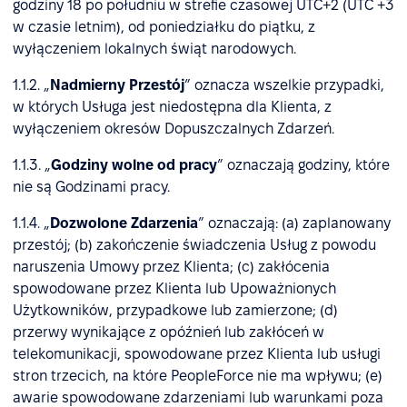
godziny 18 po południu w strefie czasowej UTC+2 (UTC +3
w czasie letnim), od poniedziałku do piątku, z
wyłączeniem lokalnych świąt narodowych.
1.1.2. „
Nadmierny Przestój
” oznacza wszelkie przypadki,
w których Usługa jest niedostępna dla Klienta, z
wyłączeniem okresów Dopuszczalnych Zdarzeń.
1.1.3. „
Godziny wolne od pracy
” oznaczają godziny, które
nie są Godzinami pracy.
1.1.4. „
Dozwolone Zdarzenia
” oznaczają: (a) zaplanowany
przestój; (b) zakończenie świadczenia Usług z powodu
naruszenia Umowy przez Klienta; (c) zakłócenia
spowodowane przez Klienta lub Upoważnionych
Użytkowników, przypadkowe lub zamierzone; (d)
przerwy wynikające z opóźnień lub zakłóceń w
telekomunikacji, spowodowane przez Klienta lub usługi
stron trzecich, na które PeopleForce nie ma wpływu; (e)
awarie spowodowane zdarzeniami lub warunkami poza