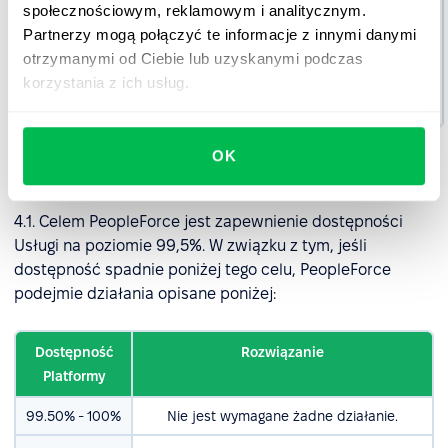
Przykłady:
społecznościowym, reklamowym i analitycznym.
ulepszenia
Partnerzy mogą połączyć te informacje z innymi danymi
produktów,
otrzymanymi od Ciebie lub uzyskanymi podczas
pytania
korzystania z ich usług.
dotyczące
użytkowania.
OK
4. Dostępność Platformy
4.1. Celem PeopleForce jest zapewnienie dostępności
Usługi na poziomie 99,5%. W związku z tym, jeśli
dostępność spadnie poniżej tego celu, PeopleForce
podejmie działania opisane poniżej:
Dostępność
Rozwiązanie
Platformy
99.50% - 100%
Nie jest wymagane żadne działanie.