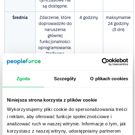
tymczasowe nie
są dostępne.
Średnia
Zdarzenie, które
4 godziny
maksymalnie
doprowadziło do
24 godziny
naruszenia
(3 dni)
głównej
funkcjonalności
oprogramowania.
Platforma
pracuje, ale z
przerwami.
Dostępne są
rozwiązania
Zgoda
Szczegóły
O plikach cookies
tymczasowe
problemu.
Niniejsza strona korzysta z plików cookie
Niekrytyczna
Błędy, które nie
8 godzin
Maksymalnie
/ Niska
wpływają
80 godzin
Wykorzystujemy pliki cookie do spersonalizowania treści
znacząco na
(10 dni)
i reklam, aby oferować funkcje społecznościowe i
funkcjonalność
analizować ruch w naszej witrynie. Informacje o tym, jak
lub wydajność
korzystasz z naszej witryny, udostępniamy partnerom
oprogramowania.