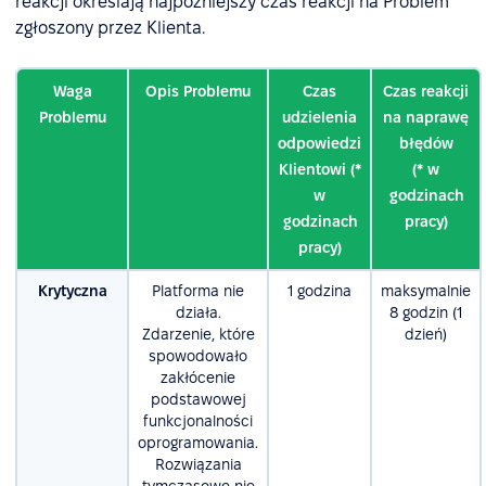
reakcji określają najpóźniejszy czas reakcji na Problem
zgłoszony przez Klienta.
Waga
Opis Problemu
Czas
Czas reakcji
Problemu
udzielenia
na naprawę
odpowiedzi
błędów
Klientowi (*
(* w
w
godzinach
godzinach
pracy)
pracy)
Krytyczna
Platforma nie
1 godzina
maksymalnie
działa.
8 godzin (1
Zdarzenie, które
dzień)
spowodowało
zakłócenie
podstawowej
funkcjonalności
oprogramowania.
Rozwiązania