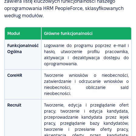
zawiera listę kluczowych funkcjonalności naszego
oprogramowania HRM PeopleForce, sklasyfikowanych
według modułów.
Moduł
Główne funkcjonalności
Funkcjonalność
Logowanie do programu poprzez e-mail i
Ogólna
hasło, utworzenie profilu pracownika,
aktywacja i dezaktywacja dostępu do
oprogramowania.
CoreHR
Tworzenie wniosków o nieobecności,
zatwierdzanie i odrzucanie wniosków o
nieobecności, obliczanie sald
nieobecności.
Recruit
Tworzenie, edycja i przeglądanie ofert
pracy; tworzenie i edycja kandydata,
przeprowadzanie kandydata przez lejek
pracy, przeglądanie bazy kandydatów;
tworzenie i przesłanie oferty pracy,
akceptacja oferty przez kandydata;