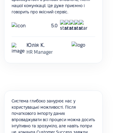
нашої комунікації. Це дуже приємно і
говорить про якісний сервіс.
5.0
Юлія К.
HR Manager
Система глибоко занурює нас у
користувацькі можливості. Після
початкового імпорту даних
впроваджувати всі процеси можна досить
інтуїтивно та зрозуміло, але навіть попри
це, команда Customer Success завжди