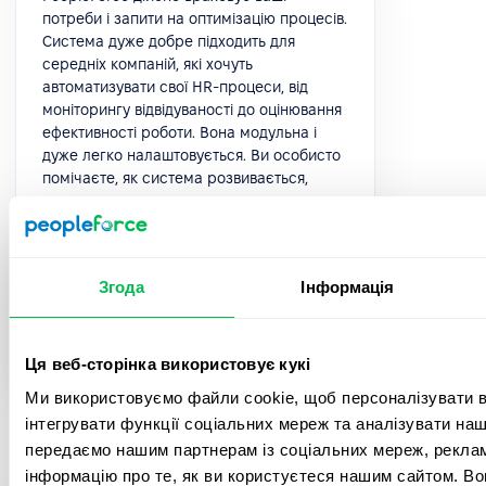
потреби і запити на оптимізацію процесів.
Система дуже добре підходить для
середніх компаній, які хочуть
автоматизувати свої HR-процеси, від
моніторингу відвідуваності до оцінювання
ефективності роботи. Вона модульна і
дуже легко налаштовується. Ви особисто
помічаєте, як система розвивається,
оновлення за оновленням.
5.0
Згода
Інформація
Анастасія Л.
HR Manager
Ця веб-сторінка використовує кукі
Ми використовуємо файли cookie, щоб персоналізувати вм
інтегрувати функції соціальних мереж та аналізувати на
передаємо нашим партнерам із соціальних мереж, реклам
інформацію про те, як ви користуєтеся нашим сайтом. В