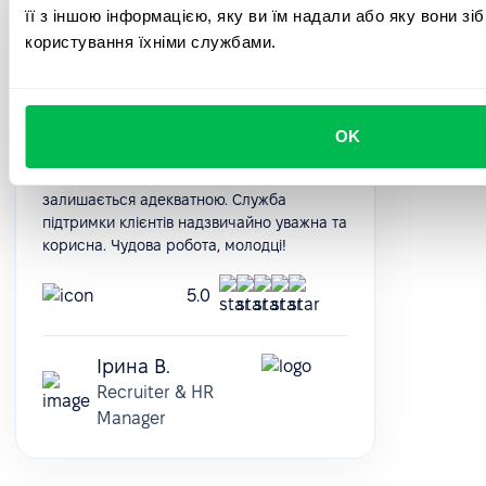
її з іншою інформацією, яку ви їм надали або яку вони зі
PeopleForce — гарний інструмент для
користування їхніми службами.
того, щоб структурувати та підтримувати
основні HR-процеси в одному місці. Це
економить багато часу, коли справа
доходить до операційної рутини.
OK
Платформа постійно розвиваються,
надаючи нові й нові можливості, а ціна
залишається адекватною. Служба
підтримки клієнтів надзвичайно уважна та
корисна. Чудова робота, молодці!
5.0
Ірина В.
Recruiter & HR
Manager