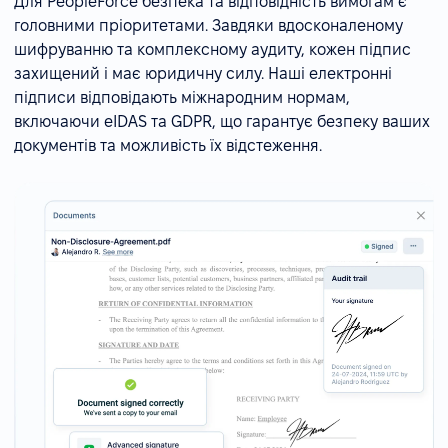
Для PeopleForce безпека та відповідність вимогам є
головними пріоритетами. Завдяки вдосконаленому
шифруванню та комплексному аудиту, кожен підпис
захищений і має юридичну силу. Наші електронні
підписи відповідають міжнародним нормам,
включаючи eIDAS та GDPR, що гарантує безпеку ваших
документів та можливість їх відстеження.