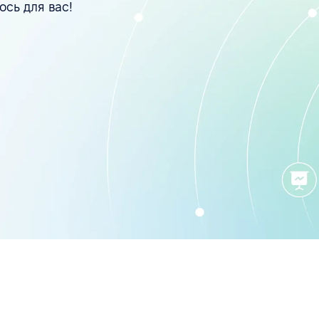
ось для вас!
в