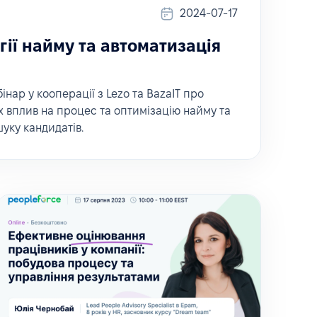
2024-07-17
гії найму та автоматизація
нар у кооперації з Lezo та BazaIT про
 їх вплив на процес та оптимізацію найму та
шуку кандидатів.