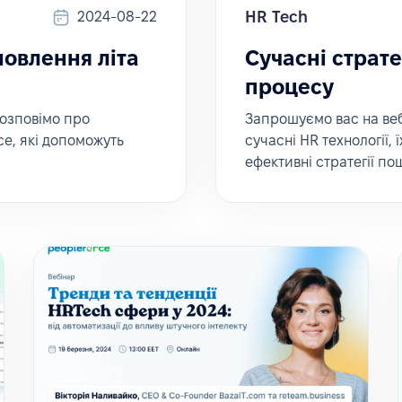
HR Tech
2024-08-22
новлення літа
Сучасні страте
процесу
розповімо про
Запрошуємо вас на вебі
e, які допоможуть
сучасні HR технології,
ефективні стратегії по