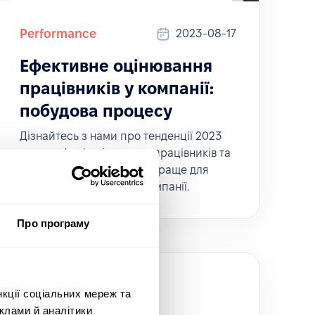
Performance
2023-08-17
Ефективне оцінювання
працівників у компанії:
побудова процесу
Дізнайтесь з нами про тенденції 2023
року в сфері оцінювання працівників та
методи, які підійдуть найкраще для
впровадження у вашій компанії.
Про програму
нкції соціальних мереж та
клами й аналітики