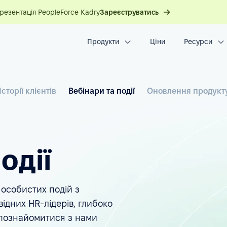
презентація PeopleForce Kadry
Зареєструватись
Продукти
Ціни
Ресурси
Історії клієнтів
Вебінари та події
Оновлення продукт
одії
 особистих подій з
відних HR-лідерів, глибоко
 познайомитися з нами