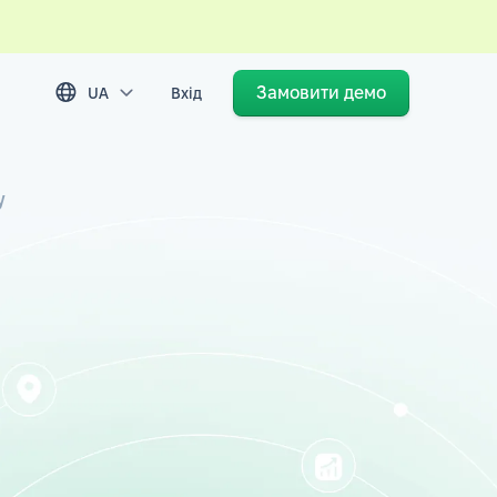
Замовити демо
UA
Вхід
у