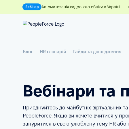
Автоматизація кадрового обліку в Україні — 
Вебінар
Блог
HR глосарій
Гайди та дослідження
Вебінари та п
Приєднуйтесь до майбутніх віртуальних та
PeopleForce. Якщо ви хочете вчитися у про
зануритися в свою улюблену тему HR або