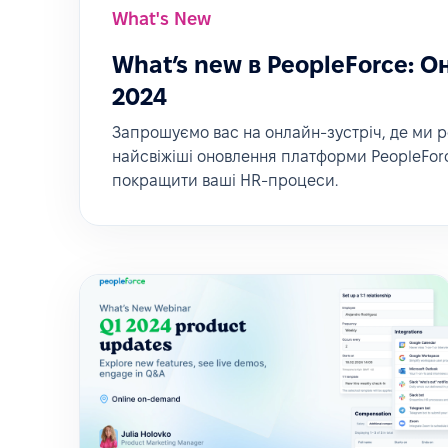
What's New
What’s new в PeopleForce: О
2024
Запрошуємо вас на онлайн-зустріч, де ми 
найсвіжіші оновлення платформи PeopleForc
покращити ваші HR-процеси.