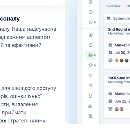
рсоналу
налу. Наша надсучасна
над кожним аспектом
й та ефективний
 для швидкого доступу
ів, оцінки їхньої
боти, виявлення
м приймати
ої стратегії найму.