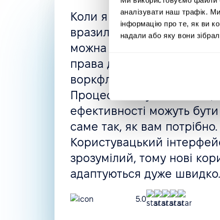
аналізувати наш трафік. М
Коли я шукала нову HRMS
інформацію про те, як ви к
вразила гнучкість PeopleFo
надали або яку вони зібрал
можна створити все, що п
права доступу, автоматизо
воркфлоу, політики відсут
Процес найму і навіть оці
ефективності можуть бути
саме так, як вам потрібно.
Користувацький інтерфейс
зрозумілий, тому нові кор
адаптуються дуже швидко
5.0