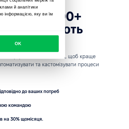
клами й аналітики
есь до 1600+
ю інформацією, яку ви їм
які довіряють
ce
OK
платформою на власні очі, щоб краще
автоматизувати та кастомізувати процеси
ідповідно до ваших потреб
ашою командою
в на 30% щомісяця.