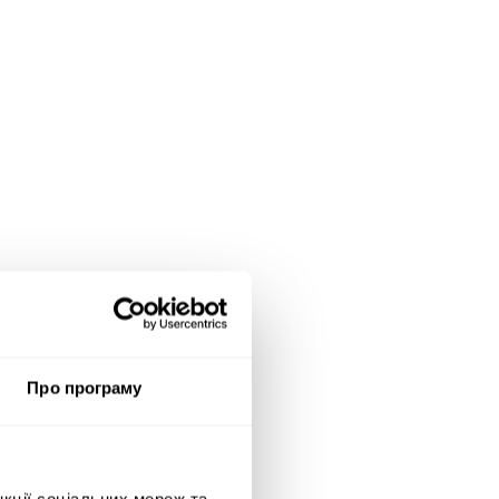
Про програму
нкції соціальних мереж та