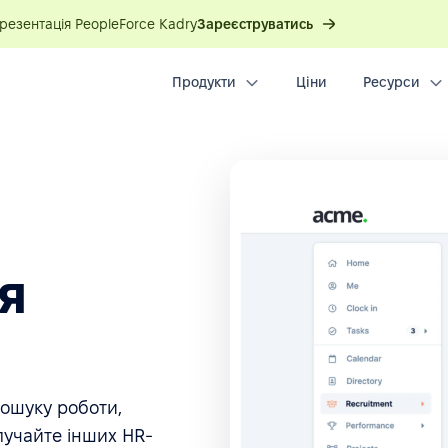
презентація PeopleForce Kadry
Зареєструватись
Продукти
Ціни
Ресурси
я
пошуку роботи,
алучайте інших HR-