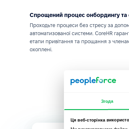
Спрощений процес онбордингу та
Проходьте процеси без стресу за допо
автоматизованої системи. CoreHR гарант
етапи привітання та прощання з члена
охоплені.
Згода
Ця веб-сторінка використо
Ми використовуємо файли co