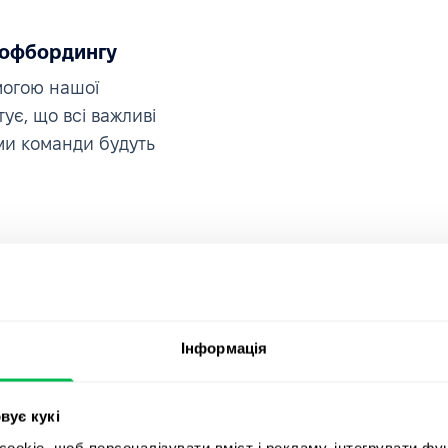
 офбордингу
могою нашої
ує, що всі важливі
ми команди будуть
Інформація
вує кукі
okie, щоб персоналізувати вміст і рекламу, інтегрувати фу