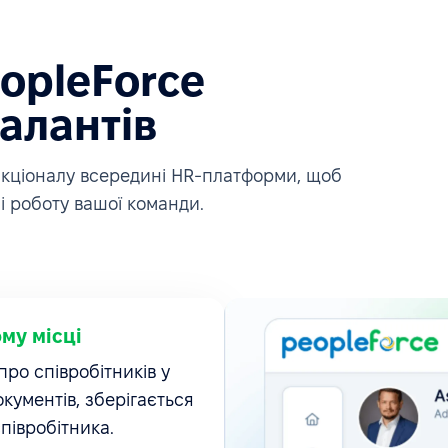
eopleForce
алантів
ункціоналу всередині HR-платформи, щоб
і роботу вашої команди.
ому місці
ро співробітників у
окументів, зберігається
співробітника.