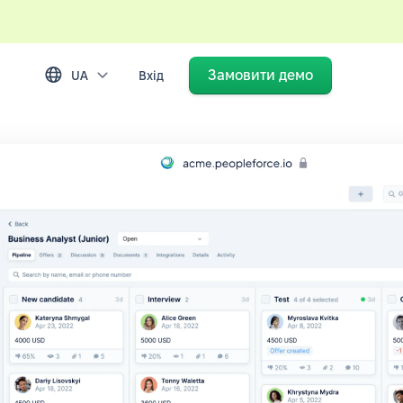
Замовити демо
UA
Вхід