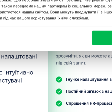
и також передаємо нашим партнерам із соціальних мереж, ре
, мене
Приєднуйт
ористуєтеся нашим сайтом. Вони можуть поєднувати її з іншо
rce, в якій
и під час вашого користування їхніми службами.
компаній, 
отрібно:
вані
PeopleFor
ностей, тощо.
нка
Ознайомтеся з нашою HR-
 налаштовані
зрозуміти, як ви можете 
під свій запит.
 інтуїтивно
истувачі
Гнучке налаштування в
.
Постійний зв'язок з н
Спрощення HR-процесі