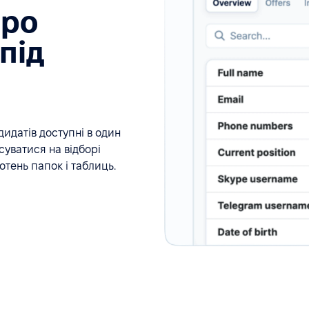
про
під
дидатів доступні в один
суватися на відборі
сотень папок і таблиць.