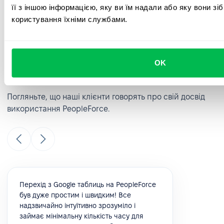
для отримання фідбеку. За допомогою популярних вбудованих
її з іншою інформацією, яку ви їм надали або яку вони зі
шаблонів легко фіксуйте рівень лояльності співробітників.
користування їхніми службами.
Ознайомтеся з відгуками наших
OK
клієнтів
Погляньте, що наші клієнти говорять про свій досвід
використання PeopleForce.
Перехід з Google таблиць на PeopleForce
був дуже простим і швидким! Все
надзвичайно інтуїтивно зрозуміло і
займає мінімальну кількість часу для