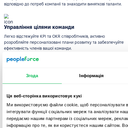
відповідно до потреб компанії та знаходити виняткові таланти.
Управління цілями команди
Легко відстежуйте KPI та OKR співробітників, активно
розробляйте персоналізовані плани розвитку та забезпечуйте
ефективність членів вашої команди.
Оцінювання ефективності
Згода
Інформація
Максимізуйте ефективність роботи співробітників та
розкривайте їхній потенціал за допомогою автоматизованих
оцінок ефективності у платформі PeopleForce.
Ця веб-сторінка використовує кукі
Ми використовуємо файли cookie, щоб персоналізувати вм
інтегрувати функції соціальних мереж та аналізувати на
Автоматизовані пульс-опитування
передаємо нашим партнерам із соціальних мереж, реклам
Відкрийте для себе можливості автоматизованих опитувань
інформацію про те, як ви користуєтеся нашим сайтом. В