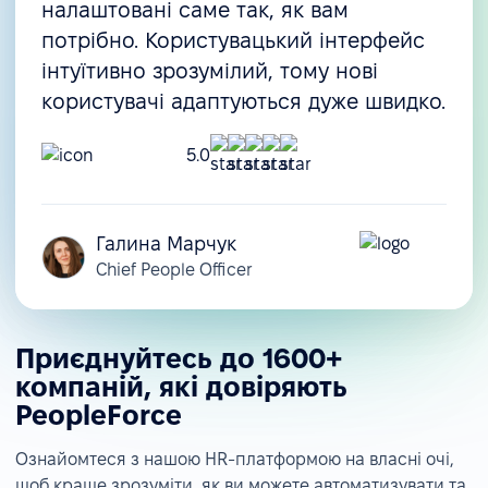
налаштовані саме так, як вам
потрібно. Користувацький інтерфейс
інтуїтивно зрозумілий, тому нові
користувачі адаптуються дуже швидко.
5.0
Галина Марчук
Chief People Officer
Приєднуйтесь до 1600+
компаній, які довіряють
PeopleForce
Ознайомтеся з нашою HR-платформою на власні очі,
щоб краще зрозуміти, як ви можете автоматизувати та