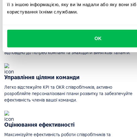
її з іншою інформацією, яку ви їм надали або яку вони зі
календарі та швидкого входу в систему.
користування їхніми службами.
Система відстеження кандидатів
OK
Відкрийте для себе потенціал інтуїтивно зрозумілої системи
пошуку кандидатів, що дозволяє рекрутерам налаштовувати її
відповідно до потреб компанії та знаходити виняткові таланти.
Управління цілями команди
Легко відстежуйте KPI та OKR співробітників, активно
розробляйте персоналізовані плани розвитку та забезпечуйте
ефективність членів вашої команди.
Оцінювання ефективності
Максимізуйте ефективність роботи співробітників та