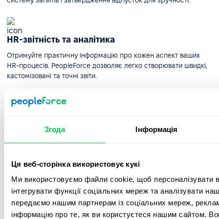
систему запитів і затвердження відпусток для зручності.
HR-звітність та аналітика
Отримуйте практичну інформацію про кожен аспект ваших
HR-процесів. PeopleForce дозволяє легко створювати швидкі,
кастомізовані та точні звіти.
Автоматизація HR-воркфлоу
Згода
Інформація
Створюйте та керуйте робочими процесами будь-якої
складності, щоб планувати та виконувати найскладніші
завдання у вашій компанії.
Ця веб-сторінка використовує кукі
Ми використовуємо файли cookie, щоб персоналізувати вм
Інтеграції
інтегрувати функції соціальних мереж та аналізувати на
передаємо нашим партнерам із соціальних мереж, реклам
Інтегруйте Google, Microsoft і популярні соціальні мережі та
інформацію про те, як ви користуєтеся нашим сайтом. В
месенджери для зручної комунікації, планування зустрічей у