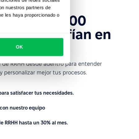
con nuestros partners de
ue les haya proporcionado o
s más de 1600
ue ya confían en
ce
OK
a de RRHH desde adentro para entender
 personalizar mejor tus procesos.
 para satisfacer tus necesidades.
con nuestro equipo
 de RRHH hasta un 30% al mes.