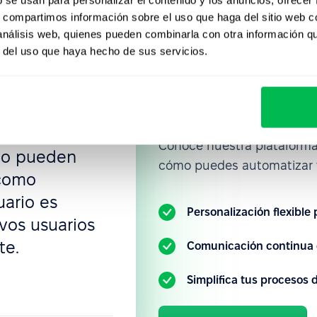
s, compartimos información sobre el uso que haga del sitio web 
un nuevo
 análisis web, quienes pueden combinarla con otra información q
Únete a la
xibilidad de
r del uso que haya hecho de sus servicios.
 crear todo lo
empresas q
acceso, flujos
PeopleFor
 permisos,
 y
Conoce nuestra plataform
ño pueden
cómo puedes automatizar y
 como
uario es
Personalización flexible
evos usuarios
te.
Comunicación continua 
Simplifica tus procesos