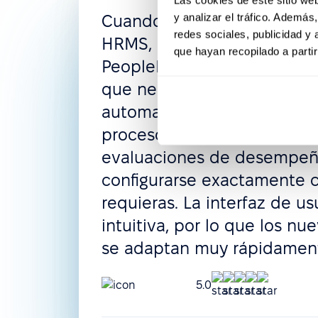
y analizar el tráfico. Ademá
Cuando estuve buscando 
redes sociales, publicidad y
HRMS, me impresionó la fle
que hayan recopilado a parti
PeopleForce, donde puedes
que necesites: derechos de 
automatizados, políticas de
procesos de reclutamiento
evaluaciones de desempe
configurarse exactamente
requieras. La interfaz de us
intuitiva, por lo que los nu
se adaptan muy rápidamen
5.0