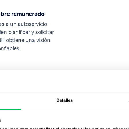
libre remunerado
as a un autoservicio
 planificar y solicitar
HH obtiene una visión
nfiables.
Detalles
s
b se usan para personalizar el contenido y los anuncios, ofrecer