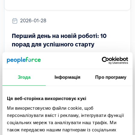
2026-01-28
Перший день на новій роботі: 10
порад для успішного старту
Перший день на новій роботі може бути
хвилюючим. Дізнайтеся 10 практичних порад,
які допоможуть швидше адаптуватися,
Згода
Інформація
Про програму
справити гарне перше враження та успішно
пройти онбординг.
Ця веб-сторінка використовує кукі
Onboarding
Ми використовуємо файли cookie, щоб
персоналізувати вміст і рекламу, інтегрувати функції
соціальних мереж та аналізувати наш трафік. Ми
також передаємо нашим партнерам із соціальних