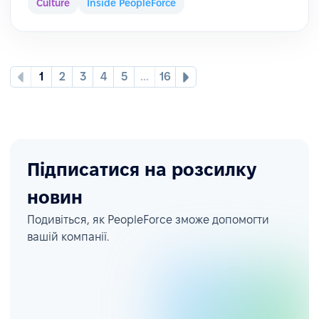
Culture
Inside PeopleForce
1
2
3
4
5
...
16
Підписатися на розсилку
новин
Подивіться, як PeopleForce зможе допомогти
вашій компанії.