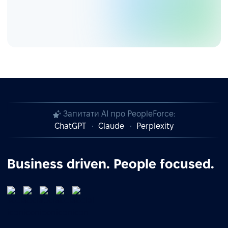
Запитати AI про PeopleForce:
ChatGPT
Claude
Perplexity
Business driven. People focused.