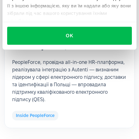
її з іншою інформацією, яку ви їм надали або яку вони
зібрали під час вашого користування їхніми
2025-05-06
службами.
PeopleForce у партнерстві з Autenti
OK
запроваджує QES-підпис для
компаній у Польщі та за її межами
PeopleForce, провідна all-in-one HR-платформа,
реалізувала інтеграцію з Autenti — визнаним
лідером у сфері електронного підпису, доставки
та ідентифікації в Польщі — впровадила
підтримку кваліфікованого електронного
підпису (QES).
Inside PeopleForce