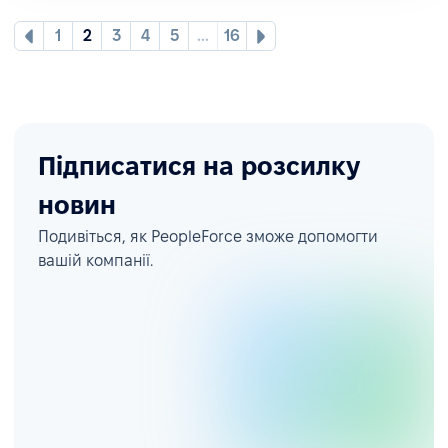
1
2
3
4
5
...
16
Підписатися на розсилку
новин
Подивіться, як PeopleForce зможе допомогти
вашій компанії.