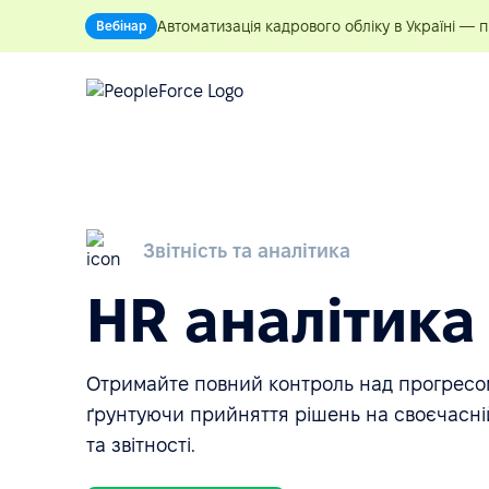
Автоматизація кадрового обліку в Україні — 
Вебінар
Звітність та аналітика
HR аналітика
Отримайте повний контроль над прогресом
ґрунтуючи прийняття рішень на своєчасній
та звітності.