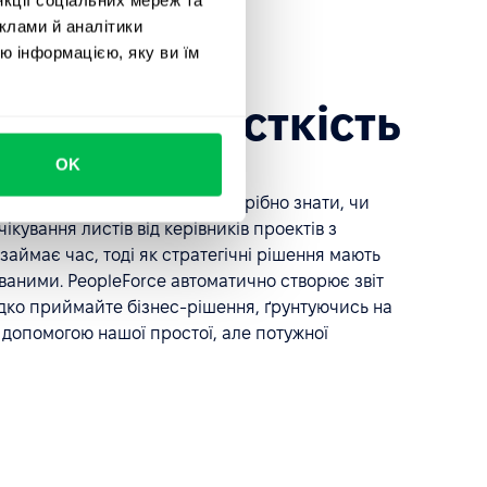
клами й аналітики
місткість
ю інформацією, яку ви їм
 ресурсомісткість
OK
еликий проект? Вам точно потрібно знати, чи
чікування листів від керівників проектів з
займає час, тоді як стратегічні рішення мають
ваними. PeopleForce автоматично створює звіт
дко приймайте бізнес-рішення, ґрунтуючись на
 допомогою нашої простої, але потужної