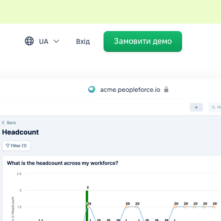
Замовити демо
UA
Вхід