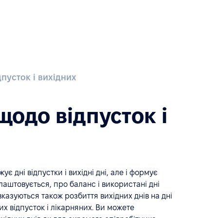
дпусток і вихідних
 щодо відпусток і
ує дні відпустки і вихідні дні, але і формує
алаштовується, про баланс і використані дні
і вказуються також розбиття вихідних днів на дні
х відпусток і лікарняних. Ви можете