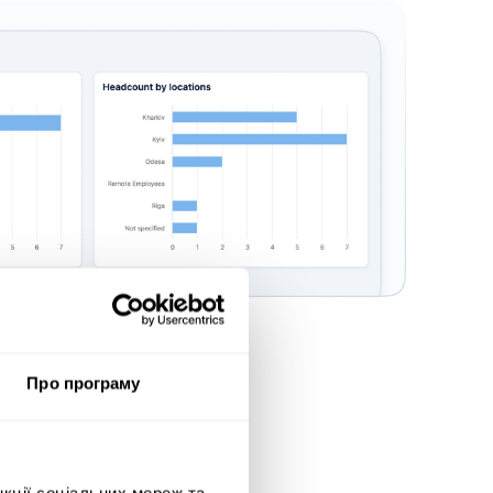
Про програму
нкції соціальних мереж та