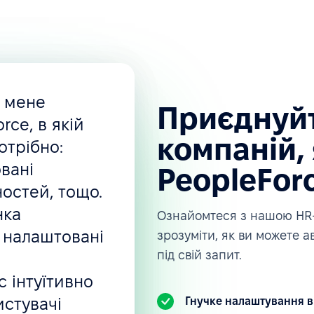
, мене
Приєднуйт
rce, в якій
компаній, 
отрібно:
вані
PeopleFor
ностей, тощо.
нка
Ознайомтеся з нашою HR-
 налаштовані
зрозуміти, як ви можете 
під свій запит.
 інтуїтивно
истувачі
Гнучке налаштування в