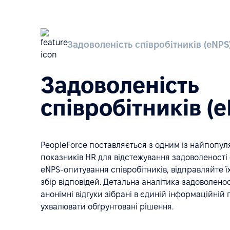
Задоволеність співробітників (eNPS
Задоволеність
співробітників (
PeopleForce поставляється з одним із найпопул
показників HR для відстежування задоволеності 
eNPS-опитування співробітників, відправляйте їх
збір відповідей. Детальна аналітика задоволеності
анонімні відгуки зібрані в єдиній інформаційній
ухвалювати обґрунтовані рішення.