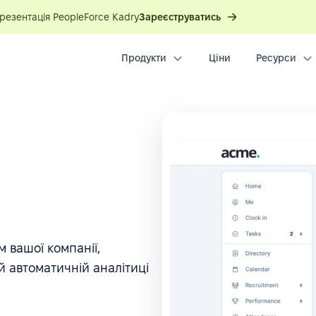
презентація PeopleForce Kadry
Зареєструватись
Продукти
Ціни
Ресурси
 вашої компанії,
 автоматичній аналітиці