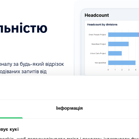
ельністю
оналу за будь-який відрізок
одіваних запитів від
 усі дані в ній завжди будуть
 даних.
Інформація
вує кукі
okie, щоб персоналізувати вміст і рекламу, інтегрувати фу