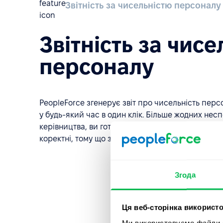
Звітність за чисельністю персоналу
Звітність за чис
персоналу
PeopleForce згенерує звіт про чисельність перс
у будь-який час в один клік. Більше жодних несп
керівництва, ви готові надати будь-яку звітність і
коректні, тому що завантажуються з єдиної бази
Згода
Ця веб-сторінка використо
Ми використовуємо файли co