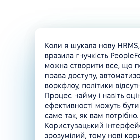
Коли я шукала нову HRMS
вразила гнучкість PeopleFo
можна створити все, що п
права доступу, автоматизо
воркфлоу, політики відсут
Процес найму і навіть оці
ефективності можуть бути
саме так, як вам потрібно.
Користувацький інтерфейс
зрозумілий, тому нові кор