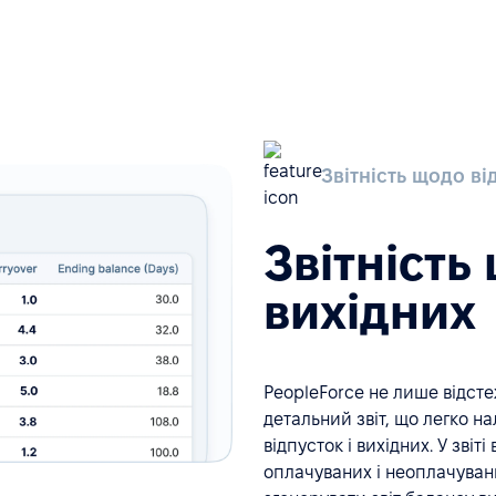
Звітність щодо ві
Звітність
вихідних
PeopleForce не лише відстеж
детальний звіт, що легко н
відпусток і вихідних. У звіт
оплачуваних і неоплачувани