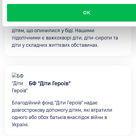
OK
Благодійна організація, яка фокусує свою
діяльність на підтримку та надання допомоги
дітям, що опинилися у біді. Нашими
підопічними є важкохворі діти, діти-сироти та
діти у складних життєвих обставинах.
БФ "Діти Героїв"
Благодійний фонд "Діти Героїв" надає
довгострокову допомогу дітям, які втратили
одного або обох батьків внаслідок війни в
Україні.