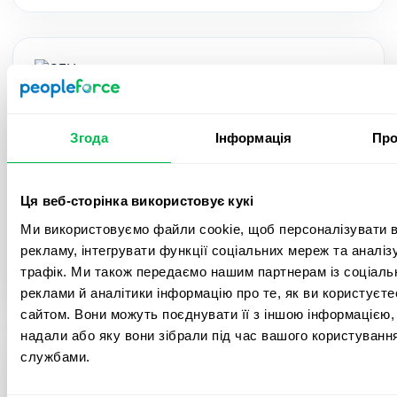
СДУ "Український центр
трансплант-координції"
Згода
Інформація
Про
Забезпечення рівного та своєчасного доступу
Ця веб-сторінка використовує кукі
до якісних, безпечних медичних послуг з
Ми використовуємо файли cookie, щоб персоналізувати в
трансплантації органів та трансфузіології
рекламу, інтегрувати функції соціальних мереж та аналі
донорської крові та її компонентів для громадян
трафік. Ми також передаємо нашим партнерам із соціаль
України.
реклами й аналітики інформацію про те, як ви користуєт
сайтом. Вони можуть поєднувати її з іншою інформацією, 
надали або яку вони зібрали під час вашого користування
службами.
БО "Ти-Ангел"