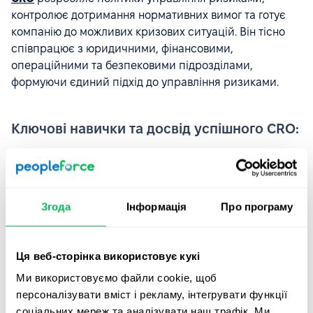
контролює дотримання нормативних вимог та готує
компанію до можливих кризових ситуацій. Він тісно
співпрацює з юридичними, фінансовими,
операційними та безпековими підрозділами,
формуючи єдиний підхід до управління ризиками.
Ключові навички та досвід успішного CRO:
здатність виявляти та оцінювати ризики;
досвід розробки та впровадження політик
управління ризиками;
Згода
Інформація
Про програму
вміння швидко ухвалювати рішення в кризових
ситуаціях;
Ця веб-сторінка використовує кукі
аналітичне мислення;
Ми використовуємо файли cookie, щоб
знання права, фінансів та кризового менеджменту;
персоналізувати вміст і рекламу, інтегрувати функції
соціальних мереж та аналізувати наш трафік. Ми