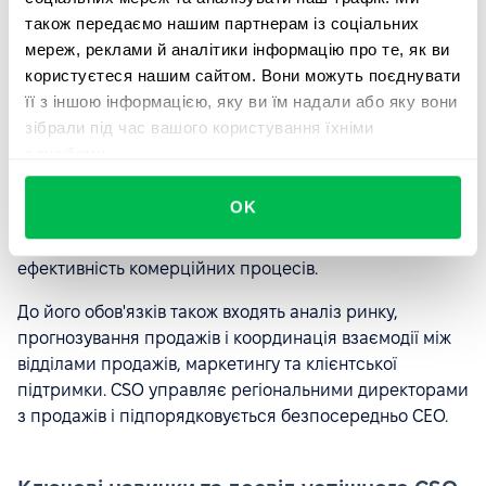
досвід у сферах аудиту, страхування або
також передаємо нашим партнерам із соціальних
комплаєнсу.
мереж, реклами й аналітики інформацію про те, як ви
користуєтеся нашим сайтом. Вони можуть поєднувати
її з іншою інформацією, яку ви їм надали або яку вони
Chief Sales Officer (CSO)
зібрали під час вашого користування їхніми
службами.
Chief Sales Officer (CSO)
відповідає за реалізацію
стратегії продажів та забезпечення зростання доходів
OK
компанії. Він керує командами продажів, розвиває
відносини з ключовими клієнтами та контролює
ефективність комерційних процесів.
До його обов'язків також входять аналіз ринку,
прогнозування продажів і координація взаємодії між
відділами продажів, маркетингу та клієнтської
підтримки. CSO управляє регіональними директорами
з продажів і підпорядковується безпосередньо CEO.