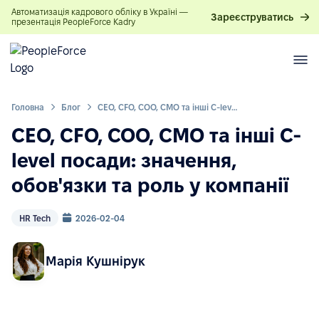
Автоматизація кадрового обліку в Україні —
Зареєструватись
презентація PeopleForce Kadry
Головна
Блог
CEO, CFO, COO, CMO та інші C-level посади: значення, обов'язки та роль у компанії
CEO, CFO, COO, CMO та інші C-
level посади: значення,
обов'язки та роль у компанії
HR Tech
2026-02-04
Марія Кушнірук