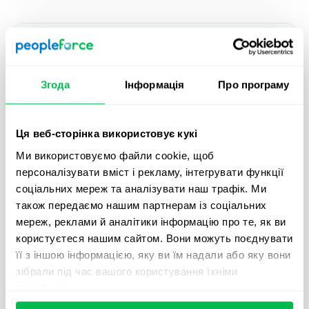
Згода
Інформація
Про програму
Ця веб-сторінка використовує кукі
Ми використовуємо файли cookie, щоб
2021-07-15
персоналізувати вміст і рекламу, інтегрувати функції
соціальних мереж та аналізувати наш трафік. Ми
[HOW TO ...] Як автоматизувати
також передаємо нашим партнерам із соціальних
онбординг за 30 хвилин: 5 кроків від
мереж, реклами й аналітики інформацію про те, як ви
користуєтеся нашим сайтом. Вони можуть поєднувати
PeopleForce
її з іншою інформацією, яку ви їм надали або яку вони
зібрали під час вашого користування їхніми
Адаптація нових співробітників відбувається по-
службами.
різному. Один через 3 дня стає душею компанії,