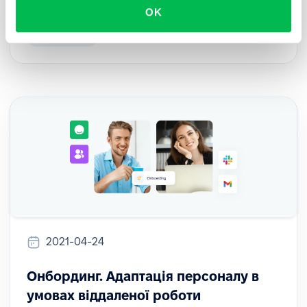
а для деяких перші дні - суцільний стрес.
OK
Onboarding
2021-04-24
Онбординг. Адаптація персоналу в
умовах віддаленої роботи