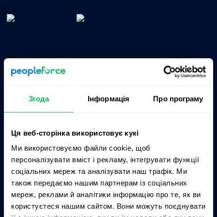
Згода
Інформація
Про програму
Продукти
Про нас
Ця веб-сторінка використовує кукі
Kadry
Ціни
Ми використовуємо файли cookie, щоб
CoreHR
Партнери
персоналізувати вміст і рекламу, інтегрувати функції
соціальних мереж та аналізувати наш трафік. Ми
Recruit
Інтеграції
також передаємо нашим партнерам із соціальних
Perform
Кар’єрний сайт
мереж, реклами й аналітики інформацію про те, як ви
користуєтеся нашим сайтом. Вони можуть поєднувати
Desk
Контакти