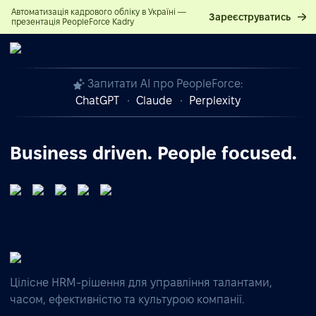
Автоматизація кадрового обліку в Україні —
Зареєструватись
презентація PeopleForce Kadry
Запитати AI про PeopleForce:
ChatGPT
Claude
Perplexity
Business driven. People focused.
Цілісне HRM-рішення для управління талантами,
часом, ефективністю та культурою компанії.