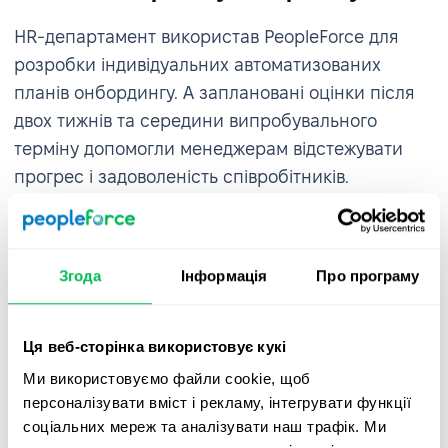
HR-департамент використав PeopleForce для
розробки індивідуальних автоматизованих
планів онбордингу. А заплановані оцінки після
двох тижнів та середини випробувального
терміну допомогли менеджерам відстежувати
прогрес і задоволеність співробітників.
Згода
Інформація
Про програму
Оцінка ефективності та покращення
культури зворотного зв'язку
Ця веб-сторінка використовує кукі
Ми використовуємо файли cookie, щоб
PeopleForce надала можливість AWT Bavaria
персоналізувати вміст і рекламу, інтегрувати функції
адаптувати оцінки компетенцій до різних ролей,
соціальних мереж та аналізувати наш трафік. Ми