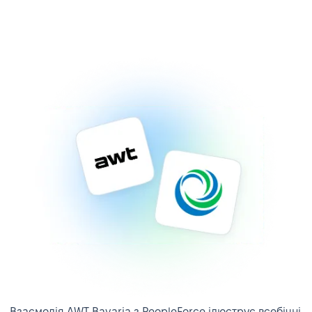
Взаємодія AWT Bavaria з PeopleForce ілюструє всебічні