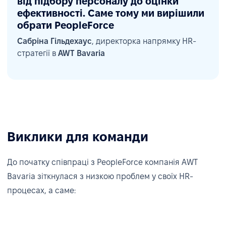
від підбору персоналу до оцінки
ефективності. Саме тому ми вирішили
обрати PeopleForce
Сабріна Гільдехаус
, директорка напрямку HR-
стратегії в
AWT Bavaria
Виклики для команди
До початку співпраці з PeopleForce компанія AWT
Bavaria зіткнулася з низкою проблем у своїх HR-
процесах, а саме: