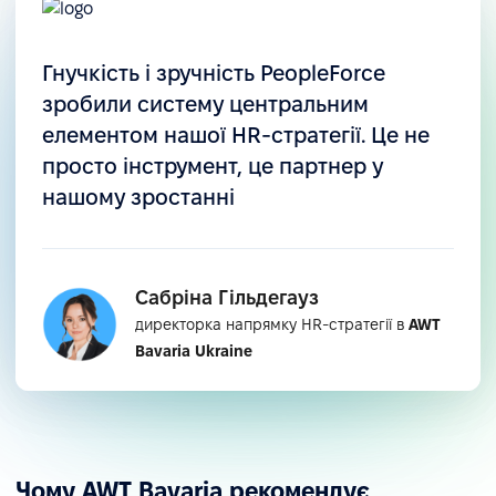
Гнучкість і зручність PeopleForce
зробили систему центральним
елементом нашої HR-стратегії. Це не
просто інструмент, це партнер у
нашому зростанні
Сабріна Гільдегауз
директорка напрямку HR-стратегії в
AWT
Bavaria Ukraine
Чому AWT Bavaria рекомендує