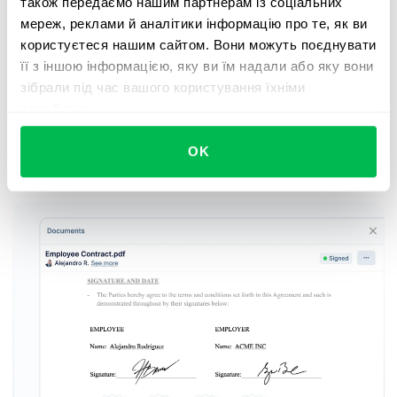
також передаємо нашим партнерам із соціальних
забезпечивши їхню справедливість і
мереж, реклами й аналітики інформацію про те, як ви
релевантність. Також команда використовувала
користуєтеся нашим сайтом. Вони можуть поєднувати
інструменти 360-градусної оцінки PeopleForce,
її з іншою інформацією, яку ви їм надали або яку вони
щоб розвивати культуру регулярної комунікації.
зібрали під час вашого користування їхніми
А функція управління завданнями (to-do)
службами.
дозволила керівникам встановлювати чіткі цілі
OK
розвитку для співробітників.