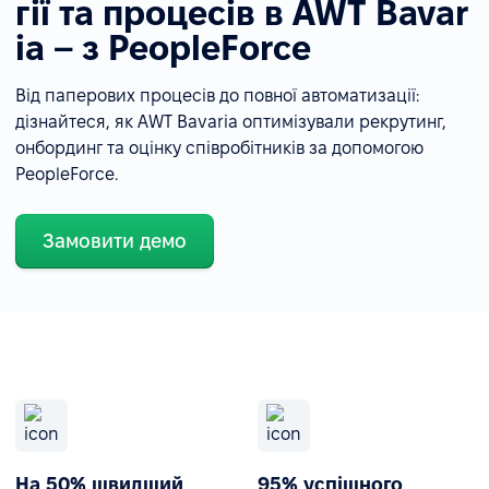
гії та процесів в AWT Bavar
ia – з PeopleForce
Від паперових процесів до повної автоматизації:
дізнайтеся, як AWT Bavaria оптимізували рекрутинг,
онбординг та оцінку співробітників за допомогою
PeopleForce.
Замовити демо
На 50% швидший
95% успішного