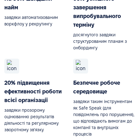
найм
завершення
випробувального
завдяки автоматизованим
воркфлоу у рекрутингу
терміну
досягнутого завдяки
структурованим планам з
онбордингу
20% підвищення
Безпечне робоче
ефективності роботи
середовище
всієї організації
завдяки таким інструментам
як Safe Speak (для
завдяки прозорому
повідомлень про порушення),
оцінюванню результатів
що відповідають вимогам до
діяльності та регулярному
компанії та внутрішніх
зворотному зв'язку
процесів