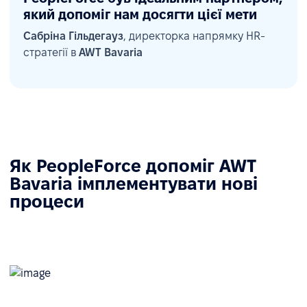
який допоміг нам досягти цієї мети
Сабріна Гільдегауз
, директорка напрямку HR-
стратегії в
AWT Bavaria
Як PeopleForce допоміг AWT
Bavaria імплементувати нові
процеси