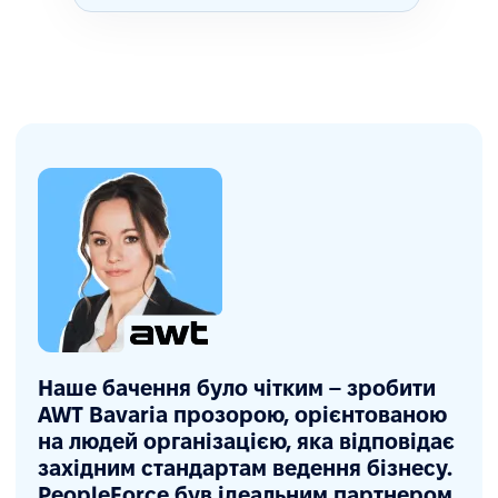
Наше бачення було чітким – зробити
AWT Bavaria прозорою, орієнтованою
на людей організацією, яка відповідає
західним стандартам ведення бізнесу.
PeopleForce був ідеальним партнером,