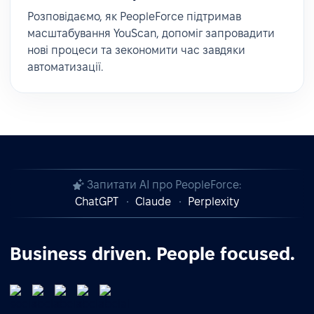
Розповідаємо, як PeopleForce підтримав
масштабування YouScan, допоміг запровадити
нові процеси та зекономити час завдяки
автоматизації.
Запитати AI про PeopleForce:
ChatGPT
Claude
Perplexity
Business driven. People focused.