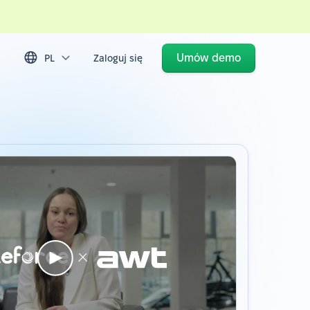
Umów demo
PL
Zaloguj się