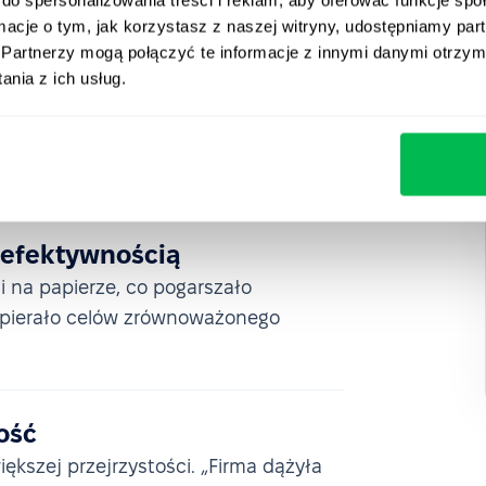
racyjnych.
ormacje o tym, jak korzystasz z naszej witryny, udostępniamy p
Partnerzy mogą połączyć te informacje z innymi danymi otrzym
nia z ich usług.
arding
onboardingowych prowadził do
resie próbnym.
 efektywnością
 na papierze, co pogarszało
spierało celów zrównoważonego
ość
ększej przejrzystości. „Firma dążyła