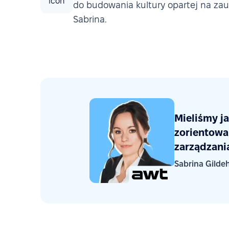
do budowania kultury opartej na zau
Sabrina.
Mieliśmy ja
zorientowa
zarządzania
Sabrina Gilde