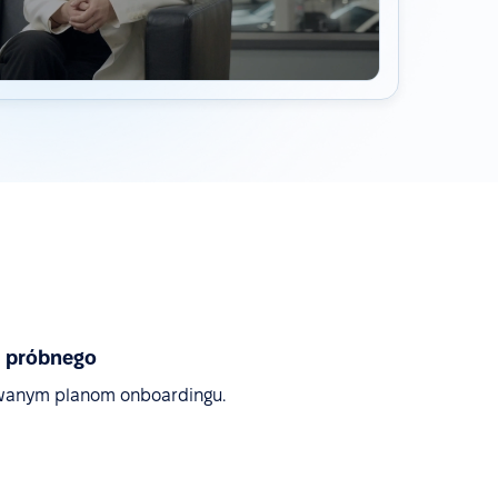
u próbnego
owanym planom onboardingu.