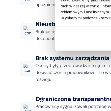
opóźnienia i nadmiar zadań administ
ruch w naszej witrynie. Inf
reklamowym i analitycznym. 
uzyskanymi podczas korzysta
Nieustrukturyzowany onbo
Brak jasnych instrukcji i procesów 
dezorientacji i wysokiej rotacji w ok
Brak systemu zarządzania
Oceny były przeprowadzane ręcznie i
doświadczenia pracowników i nie w
rozwoju.
Ograniczona transparentn
Pracownicy sygnalizowali potrzebę wi