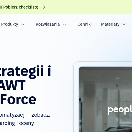
IP
Pobierz checklistę
Produkty
Rozwiązania
Cennik
Materiały
rategii i
 AWT
eForce
matyzacji – zobacz,
arding i oceny