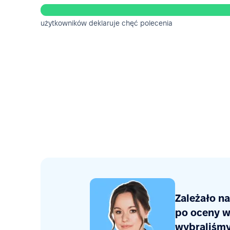
użytkowników deklaruje chęć polecenia
Zależało n
po oceny w
wybraliśmy