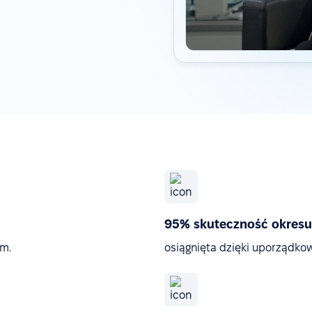
95% skuteczność okres
m.
osiągnięta dzięki uporządk