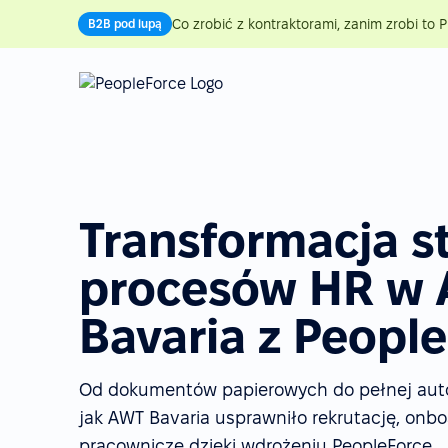
Co zrobić z kontraktorami, zanim zrobi to P
B2B pod lupą
Transformacja st
procesów HR w
Bavaria z Peopl
Od dokumentów papierowych do pełnej auto
jak AWT Bavaria usprawniło rekrutację, onbo
pracownicze dzięki wdrożeniu PeopleForce.