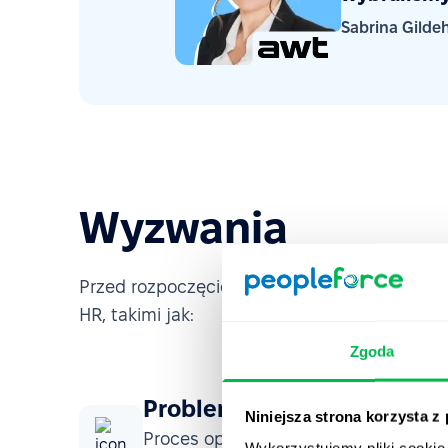
Sabrina Gilde
Wyzwania
Przed rozpoczęciem współpracy z PeopleFor
HR, takimi jak:
Zgoda
Problemy z płynnością rek
Niniejsza strona korzysta z
Proces oparty na ręcznym śledzeni
Wykorzystujemy pliki cookie 