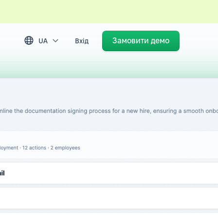
Замовити демо
UA
Вхід