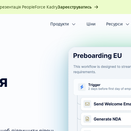
презентація PeopleForce Kadry
Зареєструватись
Продукти
Ціни
Ресурси
я
 щоб підвищити рівень