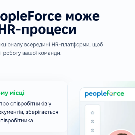
eopleForce може
 HR-процеси
ункціоналу всередині HR-платформи, щоб
і роботу вашої команди.
ому місці
ро співробітників у
окументів, зберігається
співробітника.