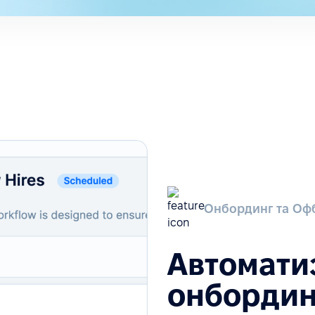
Онбординг та Оф
Автомати
онбордин