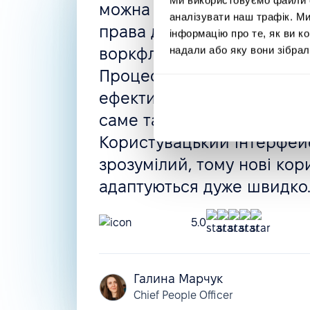
можна створити все, що п
аналізувати наш трафік. М
права доступу, автоматизо
інформацію про те, як ви к
надали або яку вони зібрал
воркфлоу, політики відсут
Процес найму і навіть оці
ефективності можуть бути
саме так, як вам потрібно.
Користувацький інтерфейс
зрозумілий, тому нові кор
адаптуються дуже швидко
5.0
Галина Марчук
Chief People Officer