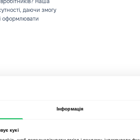
івробітників? Наша
утності, даючи змогу
 і оформлювати
Інформація
, мене
Приєднуйт
вує кукі
rce, в якій
okie, щоб персоналізувати вміст і рекламу, інтегрувати фу