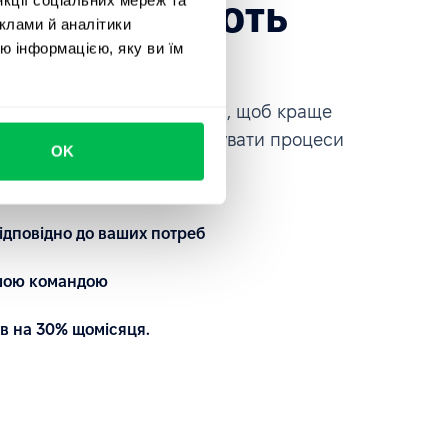
які довіряють
клами й аналітики
ce
ю інформацією, яку ви їм
платформою на власні очі, щоб краще
автоматизувати та кастомізувати процеси
OK
ідповідно до ваших потреб
ашою командою
в на 30% щомісяця.