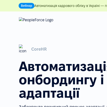
Автоматизація кадрового обліку в Україні — 
Вебінар
CoreHR
Автоматизаці
онбордингу і
адаптації
Забезпечте позитивний процес адаптації,