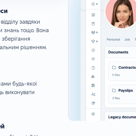
еси
ідділу завдяки
и знань тощо. Вона
 зберігання
рсальним рішенням.
ами будь-якої
дь виконувати
ей