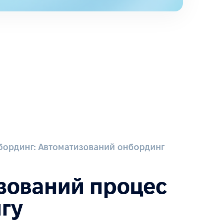
бординг: Автоматизований онбординг
зований процес
гу