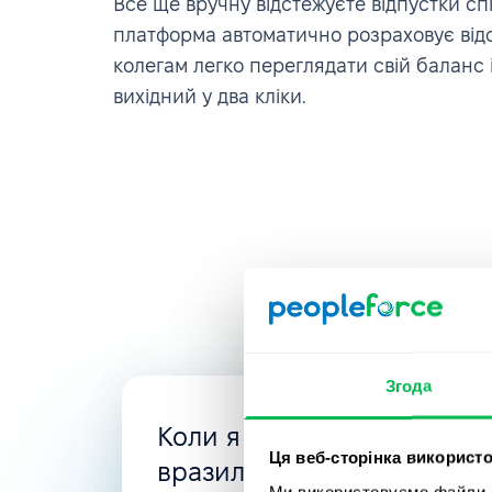
Все ще вручну відстежуєте відпустки сп
платформа автоматично розраховує відс
колегам легко переглядати свій баланс
вихідний у два кліки.
Згода
Коли я шукала нову HRMS
Ця веб-сторінка використо
вразила гнучкість PeopleFo
Ми використовуємо файли co