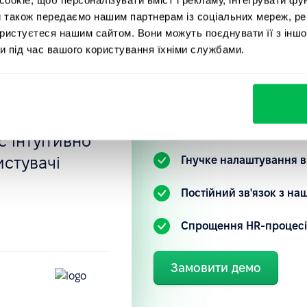
компаній, 
отрібно:
и також передаємо нашим партнерам із соціальних мереж, ре
вані
PeopleFor
ористуєтеся нашим сайтом. Вони можуть поєднувати її з іншо
и під час вашого користування їхніми службами.
ностей, тощо.
нка
Ознайомтеся з нашою HR-
 налаштовані
зрозуміти, як ви можете 
під свій запит.
 інтуїтивно
истувачі
Гнучке налаштування в
.
Постійний зв'язок з н
Спрощення HR-процесі
Замовити демо