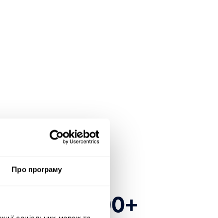
Про програму
есь до 1600+
нкції соціальних мереж та