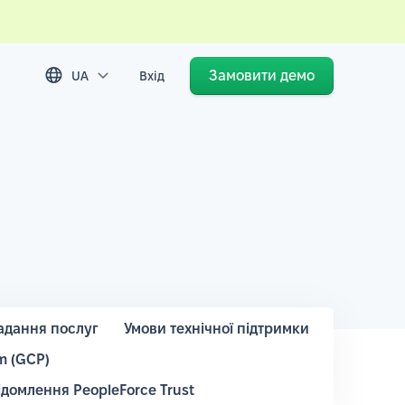
Замовити демо
UA
Вхід
адання послуг
Умови технічної підтримки
m (GCP)
ідомлення PeopleForce Trust