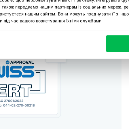
йної інформації (NDA). Доступні такі варіанти:
и також передаємо нашим партнерам із соціальних мереж, ре
ористуєтеся нашим сайтом. Вони можуть поєднувати її з іншо
и під час вашого користування їхніми службами.