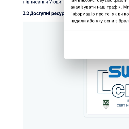
підписання Угоди про нерозголошення конфіденці
аналізувати наш трафік. М
3.2 Доступні ресурси:
інформацію про те, як ви к
надали або яку вони зібрал