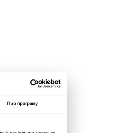
Про програму
нкції соціальних мереж та