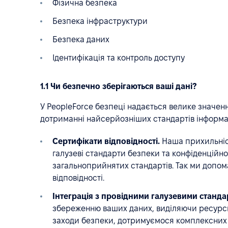
Фізична безпека
Безпека інфраструктури
Безпека даних
Ідентифікація та контроль доступу
1.1 Чи безпечно зберігаються ваші дані?
У PeopleForce безпеці надається велике значенн
дотриманні найсерйозніших стандартів інформац
Сертифікати відповідності.
Наша прихильніст
галузеві стандарти безпеки та конфіденційн
загальноприйнятих стандартів. Так ми допом
відповідності.
Інтеграція з провідними галузевими станда
збереженню ваших даних, виділяючи ресурси
заходи безпеки, дотримуємося комплексних п