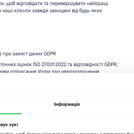
им, щоб відповідати та перевершувати найкращі
 наші клієнти завжди захищені від будь-яких
) про захист даних GDPR
очних оцінок ISO 27001:2022 та відповідності GDPR,
умови підписання Угоди про нерозголошення
Інформація
 можу отримати доступ?
вує кукі
надані за запитом. Деякі ресурси можуть вимагати
okie, щоб персоналізувати вміст і рекламу, інтегрувати фу