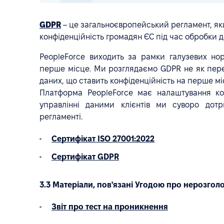
GDPR
– це загальноєвропейський регламент, яки
конфіденційність громадян ЄС під час обробки д
PeopleForce виходить за рамки галузевих нор
перше місце. Ми розглядаємо GDPR не як пере
даних, що ставить конфіденційність на перше мі
Платформа PeopleForce має налаштування кон
управлінні даними клієнтів ми суворо дот
регламенті.
Сертифікат ISO 27001:2022
Сертифікат GDPR
3.3 Матеріали, пов'язані Угодою про нерозгол
Звіт про тест на проникнення