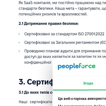
Як SaaS-компанія, ми постійно працюємо над т
стандарти безпеки. Наша мета – гарантувати, що
потенційних ризиків та вразливостей.
2.1 Дотримання правил безпеки:
Сертифіковані за стандартом ISO 27001:2022
Сертифіковані за Загальним регламентом (ЄС
Проводимо планові аудити для отримання пот
доступ до яких надається за запитом та за 
конфіденційної інформації (NDA).
3. Сертифікати
Згода
3.1 До яких типів сертифікатів та матеріалів я
Ця веб-сторінка використо
Наші сертифікати та матеріали можуть бути 
Ми використовуємо файли co