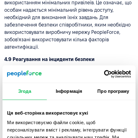
використанням мінімальних привілеїв. Це означає, що
особам надається мінімальний рівень доступу,
необхідний для виконання їхніх завдань. Для
забезпечення безпеки співробітники, яким необхідно
використовувати виробничу мережу PeopleForce,
зобов'язані використовувати кілька факторів
автентифікації.
4.9 Реагування на інциденти безпеки
Ми створили механізм, який дозволяє нашим
технічним фахівцям і співробітникам служби безпеки
оперативно реагувати на інциденти. Відповідальні
Згода
Інформація
Про програму
співробітники проходять навчання щодо протоколів
реагування на інциденти безпеки, включаючи
ефективні методи комунікації та процедури ескалації
Ця веб-сторінка використовує кукі
проблем.
Ми використовуємо файли cookie, щоб
4.10 Запобігання DDoS-атакам
персоналізувати вміст і рекламу, інтегрувати функції
соціальних мереж та аналізувати наш трафік. Ми