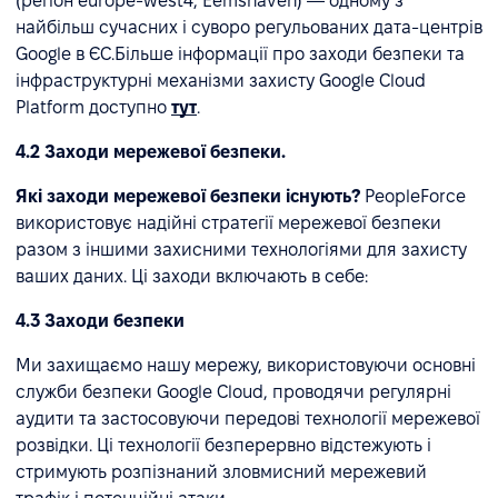
(регіон europe-west4, Eemshaven) — одному з
найбільш сучасних і суворо регульованих дата-центрів
Google в ЄС.Більше інформації про заходи безпеки та
інфраструктурні механізми захисту Google Cloud
Platform доступно
тут
.
4.2 Заходи мережевої безпеки.
Які заходи мережевої безпеки існують?
PeopleForce
використовує надійні стратегії мережевої безпеки
разом з іншими захисними технологіями для захисту
ваших даних. Ці заходи включають в себе:
4.3 Заходи безпеки
Ми захищаємо нашу мережу, використовуючи основні
служби безпеки Google Cloud, проводячи регулярні
аудити та застосовуючи передові технології мережевої
розвідки. Ці технології безперервно відстежують і
стримують розпізнаний зловмисний мережевий