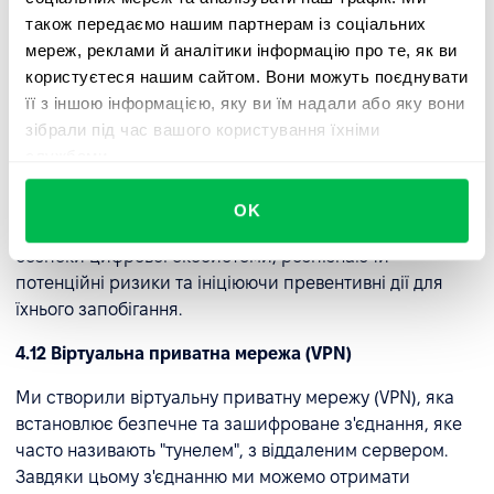
Ми вправно застосовуємо спеціальні тактики, методи
також передаємо нашим партнерам із соціальних
та технологічні рішення для захисту від розподілених
мереж, реклами й аналітики інформацію про те, як ви
атак типу "відмова в обслуговуванні" (DDoS).
користуєтеся нашим сайтом. Вони можуть поєднувати
її з іншою інформацією, яку ви їм надали або яку вони
4.11 Виявлення та запобігання вторгненням
зібрали під час вашого користування їхніми
Ми розробили спеціальні протоколи, технології та
службами.
налаштування для виявлення та запобігання
несанкціонованим або шкідливим діям у комп'ютерній
OK
мережі чи системі. Ці стратегії сприяють підвищенню
безпеки цифрової екосистеми, розпізнаючи
потенційні ризики та ініціюючи превентивні дії для
їхнього запобігання.
4.12 Віртуальна приватна мережа (VPN)
Ми створили віртуальну приватну мережу (VPN), яка
встановлює безпечне та зашифроване з'єднання, яке
часто називають "тунелем", з віддаленим сервером.
Завдяки цьому з'єднанню ми можемо отримати