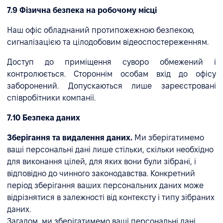
7.9 Фізична безпека на робочому місці
Наш офіс обладнаний протипожежною безпекою,
сигналізацією та цілодобовим відеоспостереженням.
Доступ до приміщення суворо обмежений і
контролюється. Стороннім особам вхід до офісу
заборонений. Допускаються лише зареєстровані
співробітники компанії.
7.10 Безпека даних
Зберігання та видалення даних.
Ми зберігатимемо
ваші персональні дані лише стільки, скільки необхідно
для виконання цілей, для яких вони були зібрані, і
відповідно до чинного законодавства. Конкретний
період зберігання ваших персональних даних може
відрізнятися в залежності від контексту і типу зібраних
даних.
Загалом, ми зберігатимемо ваші персональні дані