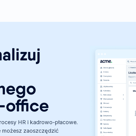
alizuj
lnego
-office
 procesy HR i kadrowo-płacowe.
ile możesz zaoszczędzić