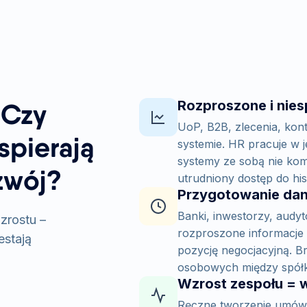
 Czy
Rozproszone i nie
UoP, B2B, zlecenia, kon
pierają
systemie. HR pracuje w 
systemy ze sobą nie kom
zwój?
utrudniony dostęp do histo
Przygotowanie dan
Banki, inwestorzy, audy
zrostu –
rozproszone informacje 
estają
pozycję negocjacyjną. Br
osobowych między spółka
Wzrost zespołu = w
Ręczne tworzenie umów 