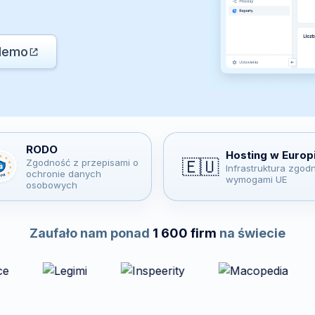
demo
RODO
Hosting w Europ
🇪🇺
Zgodność z przepisami o
Infrastruktura zgod
ochronie danych
wymogami UE
osobowych
Zaufało nam ponad
1 600 firm
na świecie