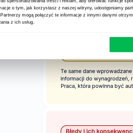
do spersonalizowania treści i reklam, aby oferować funkcje sp
na strategię, zarządzanie i 
ormacje o tym, jak korzystasz z naszej witryny, udostępniamy p
organizacji.
Partnerzy mogą połączyć te informacje z innymi danymi otrzym
nia z ich usług.
ach
Podwójna praca i prze
Te same dane wprowadzane w
informacji do wynagrodzeń, r
Praca, która powinna być au
Błędy i ich konsekwenc