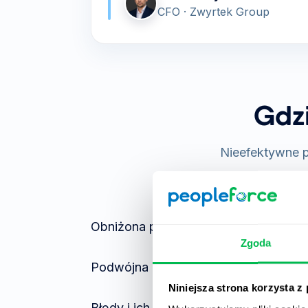
CFO · Zwyrtek Group
Gdzi
Nieefektywne p
Obniżona produktywność
Zgoda
Podwójna praca i przepisywanie dan
Niniejsza strona korzysta z
Błędy i ich konsekwencje