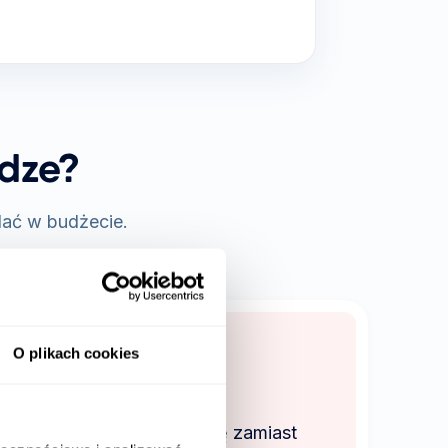
ądze?
dać w budżecie.
O plikach cookies
ść
święcanych na administrację zamiast