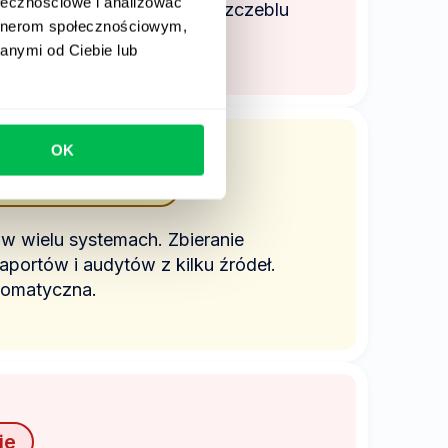
ołecznościowe i analizować
rozwój biznesu. Na każdym szczeblu
artnerom społecznościowym,
anymi od Ciebie lub
OK
pisywanie danych
 wielu systemach. Zbieranie
aportów i audytów z kilku źródeł.
tomatyczna.
je