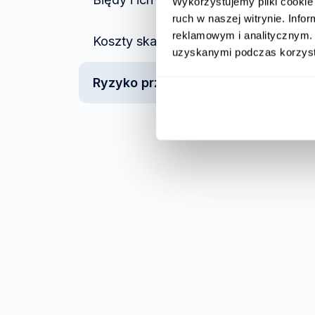
Wykorzystujemy pliki cookie 
ruch w naszej witrynie. Inf
reklamowym i analitycznym. 
Koszty skalowania
uzyskanymi podczas korzysta
Ryzyko przy due diligence i audyt