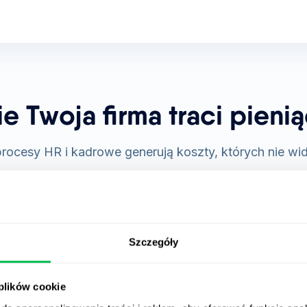
e Twoja firma traci pieni
rocesy HR i kadrowe generują koszty, których nie wi
Szczegóły
Obniżona produktywno
ych
 plików cookie
Setki godzin miesięcznie po