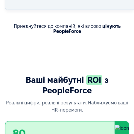
Приєднуйтеся до компаній, які високо
цінують
PeopleForce
Дізнайтеся про реальні результати
Ваші майбутні
ROI
з
PeopleForce
Реальні цифри, реальні результати. Наближуємо ваші
HR-перемоги.
80