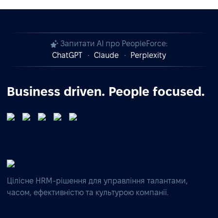
Запитати AI про PeopleForce:
ChatGPT
Claude
Perplexity
Business driven. People focused.
Цілісне HRM-рішення для управління талантами,
часом, ефективністю та культурою компанії.