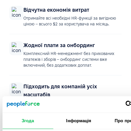
Відчутна економія витрат
Отримайте всі необхідні HR-функції за вигідною
ціною – всього $2 за користувача на місяць.
Жодної плати за онбординг
Комплексний HR-менеджмент без прихованих
платежів і зборів – онбординг системи вже
включений, без додаткових доплат.
Підходить для компаній усіх
масштабів
Стартап або велика компанія з тисячами
співробітників – PeopleForce зростає разом із
вашими потребами.
Згода
Інформація
Про пр