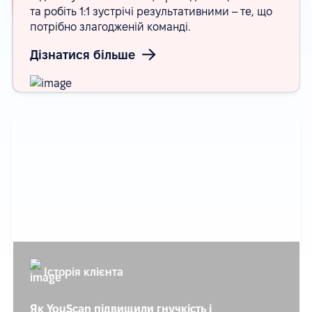
та робіть 1:1 зустрічі результативними – те, що
потрібно злагодженій команді.
Дізнатися більше
Історія клієнта
Як YouScan підвищили гнучкість і