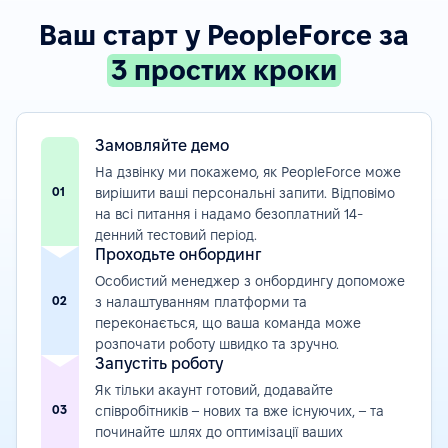
Ваш старт у PeopleForce за
3 простих кроки
Замовляйте демо
На дзвінку ми покажемо, як PeopleForce може
01
вирішити ваші персональні запити. Відповімо
на всі питання і надамо безоплатний 14-
денний тестовий період.
Проходьте онбординг
Особистий менеджер з онбордингу допоможе
02
з налаштуванням платформи та
переконається, що ваша команда може
розпочати роботу швидко та зручно.
Запустіть роботу
Як тільки акаунт готовий, додавайте
03
співробітників – нових та вже існуючих, – та
починайте шлях до оптимізації ваших