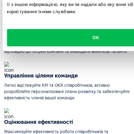
її з іншою інформацією, яку ви їм надали або яку вони зі
календарі та швидкого входу в систему.
користування їхніми службами.
Система відстеження кандидатів
OK
Відкрийте для себе потенціал інтуїтивно зрозумілої системи
пошуку кандидатів, що дозволяє рекрутерам налаштовувати її
відповідно до потреб компанії та знаходити виняткові таланти.
Управління цілями команди
Легко відстежуйте KPI та OKR співробітників, активно
розробляйте персоналізовані плани розвитку та забезпечуйте
ефективність членів вашої команди.
Оцінювання ефективності
Максимізуйте ефективність роботи співробітників та