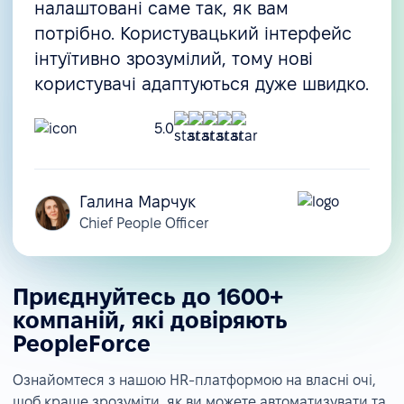
налаштовані саме так, як вам
потрібно. Користувацький інтерфейс
інтуїтивно зрозумілий, тому нові
користувачі адаптуються дуже швидко.
5.0
Галина Марчук
Chief People Officer
Приєднуйтесь до 1600+
компаній, які довіряють
PeopleForce
Ознайомтеся з нашою HR-платформою на власні очі,
щоб краще зрозуміти, як ви можете автоматизувати та