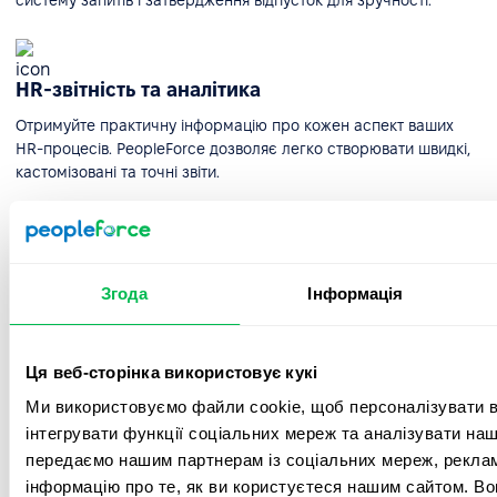
систему запитів і затвердження відпусток для зручності.
HR-звітність та аналітика
Отримуйте практичну інформацію про кожен аспект ваших
HR-процесів. PeopleForce дозволяє легко створювати швидкі,
кастомізовані та точні звіти.
Автоматизація HR-воркфлоу
Згода
Інформація
Створюйте та керуйте робочими процесами будь-якої
складності, щоб планувати та виконувати найскладніші
завдання у вашій компанії.
Ця веб-сторінка використовує кукі
Ми використовуємо файли cookie, щоб персоналізувати вм
Інтеграції
інтегрувати функції соціальних мереж та аналізувати на
передаємо нашим партнерам із соціальних мереж, реклам
Інтегруйте Google, Microsoft і популярні соціальні мережі та
інформацію про те, як ви користуєтеся нашим сайтом. В
месенджери для зручної комунікації, планування зустрічей у