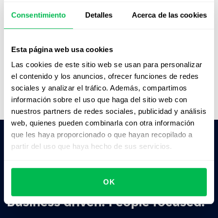
organizar la información y los recursos;
descubrimos nuevas funciones constantemente,
Consentimiento
Detalles
Acerca de las cookies
¡y es increíble!"
Maria Catalina Macchi
Esta página web usa cookies
People Operations Coordinator,
GreenGrowth
CPAs
Las cookies de este sitio web se usan para personalizar
el contenido y los anuncios, ofrecer funciones de redes
sociales y analizar el tráfico. Además, compartimos
información sobre el uso que haga del sitio web con
nuestros partners de redes sociales, publicidad y análisis
web, quienes pueden combinarla con otra información
que les haya proporcionado o que hayan recopilado a
partir del uso que haya hecho de sus servicios.
Pedile a la IA un resumen de PeopleForce:
ChatGPT
Claude
Perplexity
OK
Business driven. People focused.