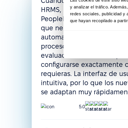
Cuando estuve buscando 
y analizar el tráfico. Ademá
HRMS, me impresionó la fle
redes sociales, publicidad y
PeopleForce, donde puedes
que hayan recopilado a parti
que necesites: derechos de 
automatizados, políticas de
procesos de reclutamiento
evaluaciones de desempe
configurarse exactamente
requieras. La interfaz de us
intuitiva, por lo que los nu
se adaptan muy rápidamen
5.0