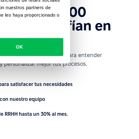
s más de 1600
con nuestros partners de
ue les haya proporcionado o
ue ya confían en
ce
OK
a de RRHH desde adentro para entender
 personalizar mejor tus procesos.
 para satisfacer tus necesidades
con nuestro equipo
 de RRHH hasta un 30% al mes.