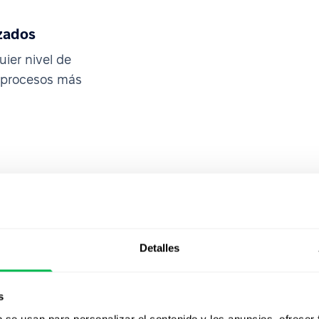
zados
uier nivel de
s procesos más
Detalles
s
b se usan para personalizar el contenido y los anuncios, ofrecer