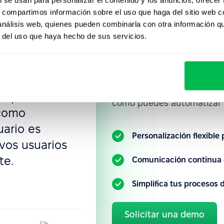
un nuevo
Únete a la
s, compartimos información sobre el uso que haga del sitio web 
xibilidad de
 análisis web, quienes pueden combinarla con otra información q
 crear todo lo
empresas q
r del uso que haya hecho de sus servicios.
acceso, flujos
PeopleFor
 permisos,
 y
Conoce nuestra plataform
ño pueden
cómo puedes automatizar y
 como
uario es
Personalización flexible
evos usuarios
te.
Comunicación continua 
Simplifica tus procesos
Solicitar una demo