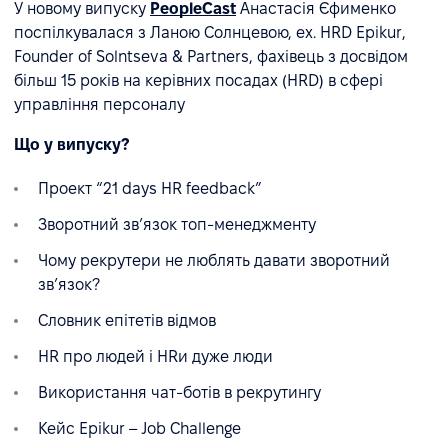
У новому випуску
PeopleCast
Анастасія Єфименко
поспілкувалася з Ланою Солнцевою, ex. HRD Epikur,
Founder of Solntseva & Partners, фахівець з досвідом
більш 15 років на керівних посадах (HRD) в сфері
управління персоналу
Що у випуску?
Проект “21 days HR feedback”
Зворотний зв’язок топ-менеджменту
Чому рекрутери не люблять давати зворотний
зв’язок?
Словник епітетів відмов
HR про людей і HRи дуже люди
Використання чат-ботів в рекрутингу
Кейс Epikur – Job Challenge