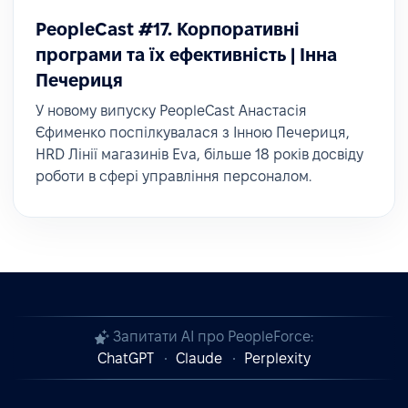
PeopleCast #17. Корпоративні
програми та їх ефективність | Інна
Печериця
У новому випуску PeopleCast Анастасія
Єфименко поспілкувалася з Інною Печериця,
HRD Лінії магазинів Eva, більше 18 років досвіду
роботи в сфері управління персоналом.
Запитати AI про PeopleForce:
ChatGPT
Claude
Perplexity