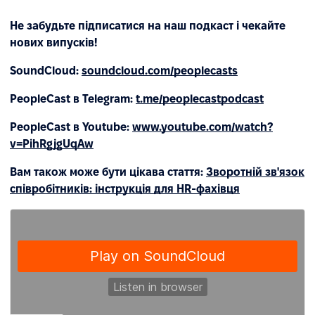
Не забудьте підписатися на наш подкаст і чекайте
нових випусків!
SoundCloud:
soundcloud.com/peoplecasts
PeopleCast в Telegram:
t.me/peoplecastpodcast
PeopleCast в Youtube:
www.youtube.com/watch?
v=PihRgjgUqAw
Вам також може бути цікава стаття:
Зворотній зв'язок
співробітників: інструкція для HR-фахівця