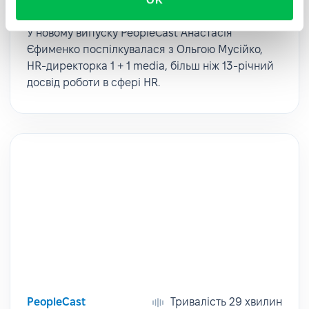
Мусійко
У новому випуску PeopleCast Анастасія
Єфименко поспілкувалася з Ольгою Мусійко,
HR-директорка 1 + 1 media, більш ніж 13-річний
досвід роботи в сфері HR.
PeopleCast
Тривалість 29 хвилин