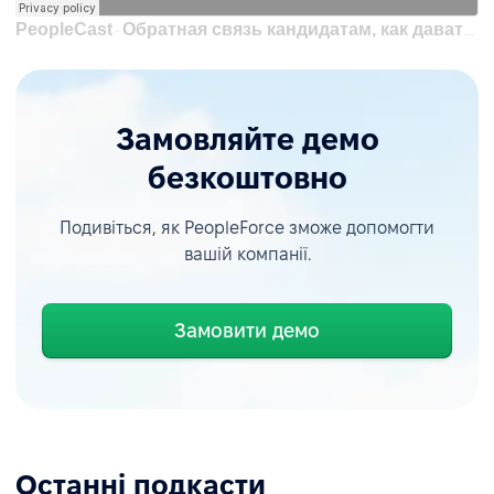
PeopleCast
Обратная связь кандидатам, как давать её правильно? | Лана Солнцева, ex. HRD Epikur
·
Замовляйте демо
безкоштовно
Подивіться, як PeopleForce зможе допомогти
вашій компанії.
Замовити демо
Останні подкасти