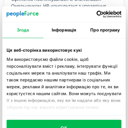
Омельченком, HR-консультант з управління
талантами та корпоративною культурою.
Згода
Інформація
Про програму
Ця веб-сторінка використовує кукі
Ми використовуємо файли cookie, щоб
персоналізувати вміст і рекламу, інтегрувати функції
соціальних мереж та аналізувати наш трафік. Ми
також передаємо нашим партнерам із соціальних
мереж, реклами й аналітики інформацію про те, як ви
користуєтеся нашим сайтом. Вони можуть поєднувати
її з іншою інформацією, яку ви їм надали або яку вони
PeopleCast
Тривалість 24 хвилини
зібрали під час вашого користування їхніми
службами.
PeopleCast #18. Трансформація
корпоративної культури | Ольга
OK