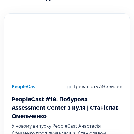
PeopleCast
Тривалість 39 хвилин
PeopleCast #19. Побудова
Assessment Center з нуля | Станіслав
Омельченко
У новому випуску PeopleCast Анастасія
Єфименко поспілкувалася зі Станіславом