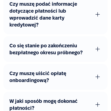
Czy muszę podać informacje
Dostęp REST API
dotyczące płatności lub
wprowadzić dane karty
Webhooks
kredytowej?
SAML, Okta, Azure AD
Co się stanie po zakończeniu
bezpłatnego okresu próbnego?
Czy muszę uiścić opłatę
onboardingową?
W jaki sposób mogę dokonać
płatności?