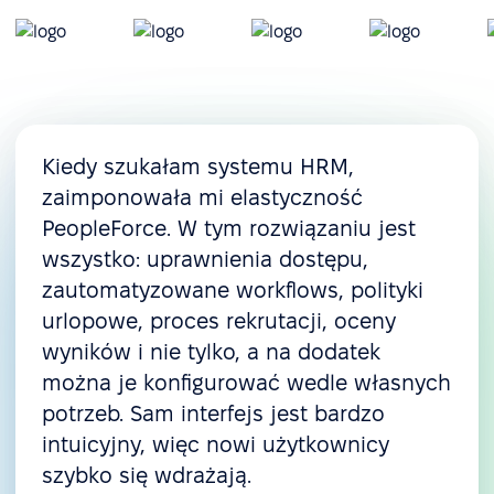
Oś urlopów
Wnioski urlopowe i ich
zatwierdzanie
Spersonalizowane polityki
urlopowe
Kiedy szukałam systemu HRM,
zaimponowała mi elastyczność
Onboarding
PeopleForce. W tym rozwiązaniu jest
Preboarding
wszystko: uprawnienia dostępu,
Onboarding
zautomatyzowane workflows, polityki
urlopowe, proces rekrutacji, oceny
Offboarding
wyników i nie tylko, a na dodatek
Zarządzanie zasobami i operacjami
można je konfigurować wedle własnych
Zarządzanie zadaniami
potrzeb. Sam interfejs jest bardzo
intuicyjny, więc nowi użytkownicy
Zarządzanie
szybko się wdrażają.
dokumentacją