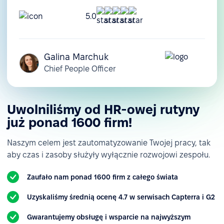
Szablony dokumentów
5.0
Zarządzanie zasobami
Zarządzanie kosztami
Galina Marchuk
Chief People Officer
Personalizacja
Niestandardowe role i
uprawnienia
Uwolniliśmy od HR-owej rutyny
Niestandardowe pola
już ponad 1600 firm!
pracowników
Naszym celem jest zautomatyzowanie Twojej pracy, tak
Niestandardowe
aby czas i zasoby służyły wyłącznie rozwojowi zespołu.
powiadomienia i alerty
Raportowanie
Zaufało nam ponad 1600 firm z całego świata
Import i eksport
Uzyskaliśmy średnią ocenę 4.7 w serwisach Capterra i G2
różnorodnych danych
Gwarantujemy obsługę i wsparcie na najwyższym
Raporty i analizy