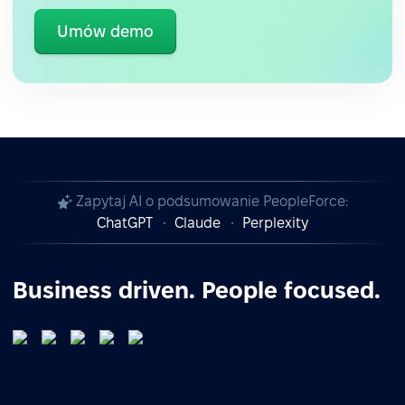
Umów demo
Zapytaj AI o podsumowanie PeopleForce:
ChatGPT
Claude
Perplexity
Business driven. People focused.