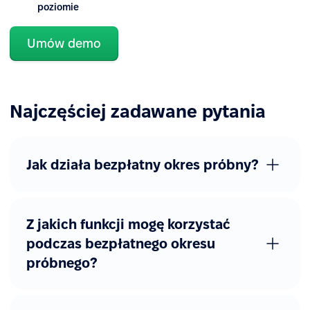
poziomie
Wbudowane integracje
Umów demo
Formularze i automatyczne workflow HR
Podstawowe formularze
Najczęściej zadawane pytania
Podstawowe sekwencje
workflow
Zaawansowane sekwencje
workflow
Jak działa bezpłatny okres próbny?
Dodatkowe formularze
Niestandardowe formularze
Z jakich funkcji mogę korzystać
z procesami zatwierdzania
podczas bezpłatnego okresu
Inne zaawansowane funkcje
próbnego?
Podpis elektroniczny
Katalog stanowisk