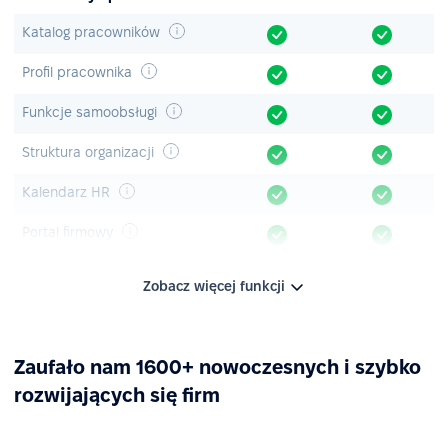
Katalog pracowników
Profil pracownika
Funkcje samoobsługi
Struktura organizacji
Kalendarz HR
Portal firmowy
Ogłoszenia i ankiety
Zobacz więcej funkcji
Baza wiedzy
Aplikacja mobilna
Zaufało nam 1600+ nowoczesnych i szybko
rozwijających się firm
Zarządzanie urlopami
Śledzenie czasu