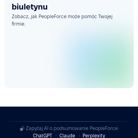
biuletynu
Zobacz, jak PeopleForce może pomóc Twojej
firmie.
Zapytaj AI o podsumowanie PeopleForce:
ChatGPT
Claude
Perplexity