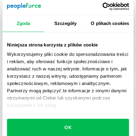
Dyrektywa UE o jawności wynagrodzeń
Zgoda
Szczegóły
O plikach cookies
— praktyczna checklista dla HR
Praktyczna checklista HR, która pomoże
przygotować się do wymogów unijnej Dyrektywy o
Niniejsza strona korzysta z plików cookie
Transparentności Wynagrodzeń — krok po kroku, z
Wykorzystujemy pliki cookie do spersonalizowania treści
przykładami i wskazówkami od ekspertów.
i reklam, aby oferować funkcje społecznościowe i
analizować ruch w naszej witrynie. Informacje o tym, jak
korzystasz z naszej witryny, udostępniamy partnerom
społecznościowym, reklamowym i analitycznym.
Partnerzy mogą połączyć te informacje z innymi danymi
otrzymanymi od Ciebie lub uzyskanymi podczas
korzystania z ich usług.
OK