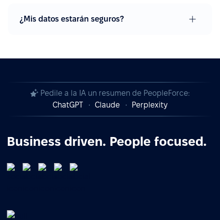
¿Mis datos estarán seguros?
Pedile a la IA un resumen de PeopleForce:
ChatGPT
Claude
Perplexity
Business driven. People focused.