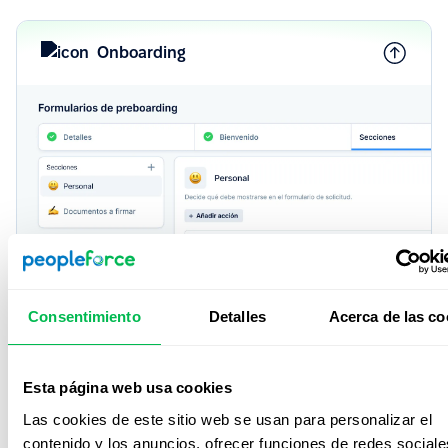
Onboarding
Onboarding & Offboarding
Consentimiento
Detalles
Acerca de las co
Ofrece experiencias de onboarding y offboarding
personalizadas según rol, ubicación o idioma,
asegurando que cada persona se sienta acompañada y
Esta página web usa cookies
alineada desde el primer día.
Las cookies de este sitio web se usan para personalizar el
Más información
contenido y los anuncios, ofrecer funciones de redes sociale