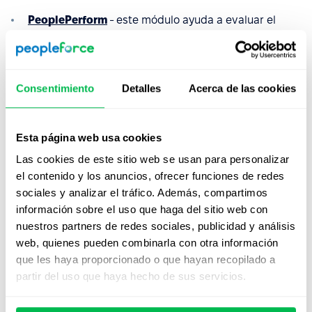
PeoplePerform
- este módulo ayuda a evaluar el
desempeño de la empresa con OKRs, monitorizar
KPI's, reuniones 1 a 1, feedback de 360 grados.
Permite realizar fácilmente
revisiones de
desempeño
, establecer y evaluar objetivos para
Consentimiento
Detalles
Acerca de las cookies
cada empleado, equipo o empresa, y supervisar el
estado de los objetivos y los cambios en los
resultados para que el equipo sea más eficiente y
Esta página web usa cookies
exitoso.
Las cookies de este sitio web se usan para personalizar
el contenido y los anuncios, ofrecer funciones de redes
PeopleTime
- este módulo permite realizar un
sociales y analizar el tráfico. Además, compartimos
seguimiento del tiempo de cada empleado o
información sobre el uso que haga del sitio web con
proyecto y llevar un control de la eficiencia.
nuestros partners de redes sociales, publicidad y análisis
PeopleDesk
- ayuda a gestionar todos los asuntos
web, quienes pueden combinarla con otra información
relacionados con la organización o el trabajo con
que les haya proporcionado o que hayan recopilado a
Recursos Humanos, la gerencia u otros problemas,
partir del uso que haya hecho de sus servicios.
notas, apelaciones o quejas del equipo.