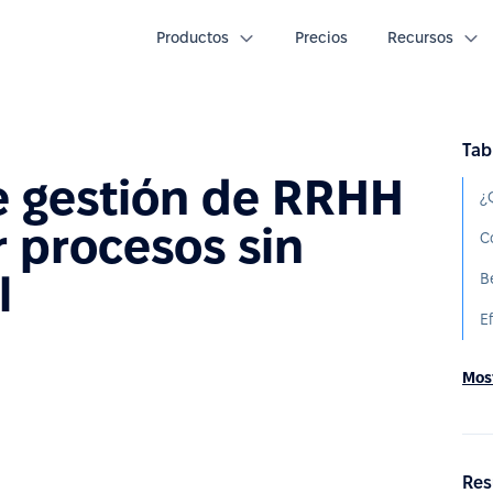
Productos
Precios
Recursos
Tab
e gestión de RRHH
 procesos sin
l
E
Most
Res