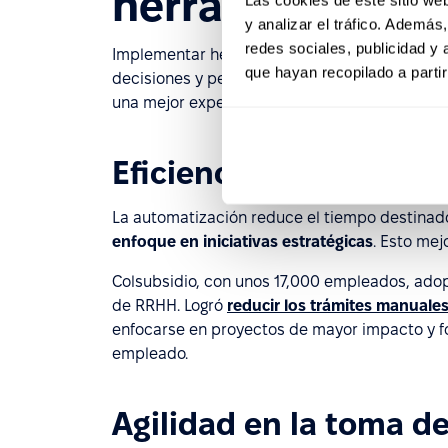
herramientas d
y analizar el tráfico. Ademá
redes sociales, publicidad y
Implementar herramientas de gestión de RRHH
que hayan recopilado a parti
decisiones y permite una visión integral del t
una mejor experiencia laboral.
Eficiencia operativa
La automatización reduce el tiempo destinado
enfoque en iniciativas estratégicas
. Esto mej
Colsubsidio, con unos 17,000 empleados, adopt
de RRHH. Logró
reducir los trámites manuales
enfocarse en proyectos de mayor impacto y fo
empleado.
Agilidad en la toma d