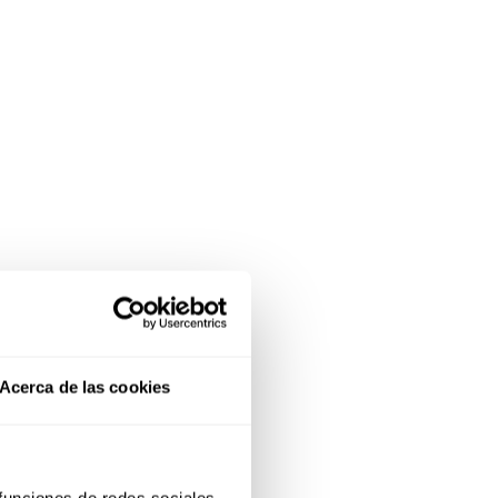
Acerca de las cookies
 funciones de redes sociales