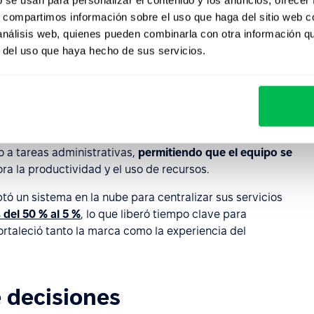
e gestión de RRHH
s, compartimos información sobre el uso que haga del sitio web 
 análisis web, quienes pueden combinarla con otra información q
 impulsa mejoras concretas en la coordinación, agiliza
r del uso que haya hecho de sus servicios.
alento. Sus efectos se traducen en eficiencia operativa y
 a tareas administrativas,
permitiendo que el equipo se
ora la productividad y el uso de recursos.
ó un sistema en la nube para centralizar sus servicios
 del 50 % al 5 %
, lo que liberó tiempo clave para
rtaleció tanto la marca como la experiencia del
e decisiones