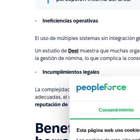
Ineficiencias operativas
El uso de múltiples sistemas sin integración g
Un estudio de
Deel
muestra que muchas organiz
la gestión de nómina, lo que complica la conso
Incumplimientos legales
La complejidad de las normativas laborales en
adecuadas, el margen de error crece, con co
reputación de la empresa
.
Consentimiento
Beneficios de i
Esta página web usa cookie
Las cookies de este sitio we