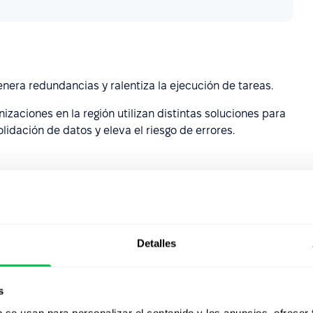
enera redundancias y ralentiza la ejecución de tareas.
aciones en la región utilizan distintas soluciones para
lidación de datos y eleva el riesgo de errores.
 la región exige una gestión precisa. Sin las herramientas
nsecuencias legales y
un impacto directo en la
Detalles
mplementar
s
b se usan para personalizar el contenido y los anuncios, ofrecer