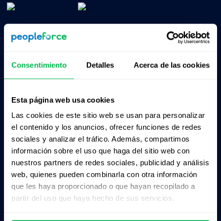
Consentimiento
Detalles
Acerca de las cookies
Esta página web usa cookies
Productos
Sobre nosotros
Las cookies de este sitio web se usan para personalizar
CoreHR
Precios
el contenido y los anuncios, ofrecer funciones de redes
sociales y analizar el tráfico. Además, compartimos
Recruit
Socios
información sobre el uso que haga del sitio web con
nuestros partners de redes sociales, publicidad y análisis
Perform
Integraciónes
web, quienes pueden combinarla con otra información
Desk
Portal de empleo
que les haya proporcionado o que hayan recopilado a
partir del uso que haya hecho de sus servicios.
Pulse
Contacto