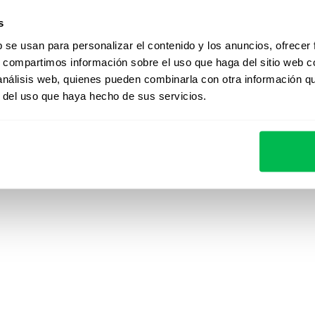
Pulse
Contacto
s
Time
b se usan para personalizar el contenido y los anuncios, ofrecer
s, compartimos información sobre el uso que haga del sitio web 
 análisis web, quienes pueden combinarla con otra información q
r del uso que haya hecho de sus servicios.