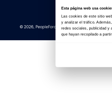
Esta página web usa cookie
Las cookies de este sitio we
y analizar el tráfico. Ademá
© 2026, PeopleForce Ltd. All rights reserved
redes sociales, publicidad y
que hayan recopilado a parti