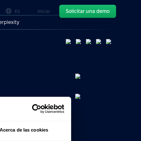
Solicitar una demo
ES
Iniciar
erplexity
 RRHH
nes de
Acerca de las cookies
to