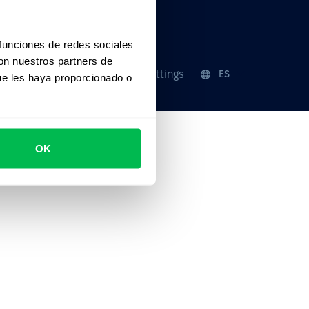
 funciones de redes sociales
con nuestros partners de
Seguridad
Cookie settings
ES
ue les haya proporcionado o
OK