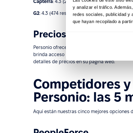
Capterra
: 4.3 (226 reseñas)
y analizar el tráfico. Ademá
G2
: 4.3 (474 reseñas)
redes sociales, publicidad y
que hayan recopilado a parti
Precios de Personio
Personio ofrece dos planes de precios: Core (
brinda acceso ilimitado al conjunto completo
detalles de precios en su página web.
Competidores y 
Personio: las 5 
Aquí están nuestras cinco mejores opciones de
PeopleForce