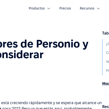
Productos
Precios
Recursos
Tab
res de Personio y
¿
onsiderar
C
V
P
Most
 está creciendo rápidamente y se espera que alcance un
Res
s
para 2027. Pero ya que estás aquí, probablemente