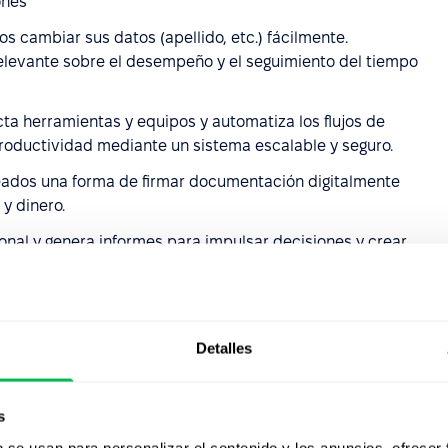
ones
os cambiar sus datos (apellido, etc.) fácilmente.
elevante sobre el desempeño y el seguimiento del tiempo
cta herramientas y equipos y automatiza los flujos de
productividad mediante un sistema escalable y seguro.
leados una forma de firmar documentación digitalmente
 y dinero.
sonal y genera informes para impulsar decisiones y crear
istema de permisos
s herramientas, incluido el software de nómina DATEV,
e Zapier ofrece aún más opciones
Detalles
s de Personio
s
b se usan para personalizar el contenido y los anuncios, ofrecer