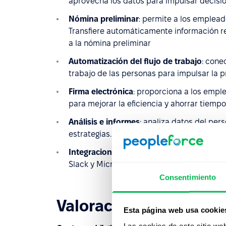
aprovecha los datos para impulsar decisi
Nómina preliminar
: permite a los emplead
Transfiere automáticamente información r
a la nómina preliminar
Automatización del flujo de trabajo
: cone
trabajo de las personas para impulsar la 
Firma electrónica
: proporciona a los emp
para mejorar la eficiencia y ahorrar tiempo
Análisis e informes
: analiza datos del per
estrategias. Gestionar el acceso con un s
Integraciones
: integra Personio con varia
Slack y Microsoft Teams. La integración d
Consentimiento
Valoración de usuario
Esta página web usa cookie
Las cookies de este sitio we