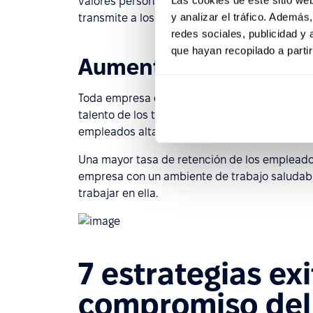
valores personales de los empleados con los 
y analizar el tráfico. Ademá
transmite a los clientes y que permite el éxito
redes sociales, publicidad y
que hayan recopilado a parti
Aumentar la tasa de r
Toda empresa debe tener una estrategia para
talento de los trabajadores que demuestran ca
empleados altamente comprometidos no querr
Una mayor tasa de retención de los empleado
empresa con un ambiente de trabajo saludable,
trabajar en ella.
7 estrategias ex
compromiso del