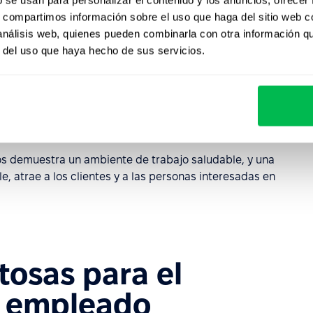
de la empresa, creando una cultura fuerte que se
s, compartimos información sobre el uso que haga del sitio web 
 de la organización.
 análisis web, quienes pueden combinarla con otra información q
r del uso que haya hecho de sus servicios.
etención del talento
 el
Employee engagement
que le permita retener el
lidad en su trabajo y pasión por lo que hacen. Los
án irse a otra empresa.
s demuestra un ambiente de trabajo saludable, y una
 atrae a los clientes y a las personas interesadas en
itosas para el
 empleado