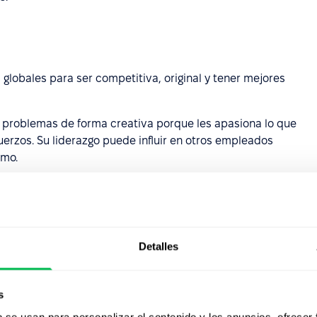
lobales para ser competitiva, original y tener mejores
 problemas de forma creativa porque les apasiona lo que
erzos. Su liderazgo puede influir en otros empleados
smo.
nal
 la participación, la inclusión y el
compromiso del
Detalles
leados que no están alineados con los valores de la
sponsabilidad en situaciones incómodas.
s
todos los niveles de la empresa permite alinear los
b se usan para personalizar el contenido y los anuncios, ofrecer