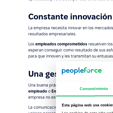
Constante innovación
La empresa necesita innovar en los mercados g
resultados empresariales.
Los
empleados comprometidos
resuelven los
esperan conseguir como resultado de sus esfu
para que innoven y les transmitan su entusia
Una gestión excepcio
Una buena práctica gerencial es el resultado de
Consentimiento
empleado
o
Employee engagement
. Los emp
empresa no están dispuestos a aceptar su re
Esta página web usa cookie
La comunicación constante y transparente en 
Las cookies de este sitio we