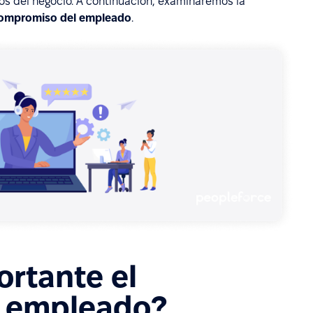
ios del negocio. A continuación, examinaremos la
 compromiso del empleado
.
ortante el
 empleado?