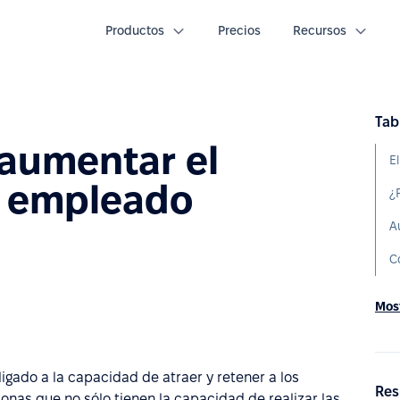
Productos
Precios
Recursos
Tab
 aumentar el
E
 empleado
A
C
Most
igado a la capacidad de atraer y retener a los
Res
sonas que no sólo tienen la capacidad de realizar las