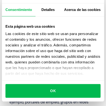
disponga de funcionalidades, como el procesamiento
Consentimiento
Detalles
Acerca de las cookies
de las solicitudes de los candidatos. Al fin y al cabo,
no quieres que sea una simple base de datos de
documentos para la contratación.
Esta página web usa cookies
Comprueba si el ATS te permite excluir a
Las cookies de este sitio web se usan para personalizar
determinadas personas con preguntas de
el contenido y los anuncios, ofrecer funciones de redes
puntuación y de eliminación de palabras clave. Así
sociales y analizar el tráfico. Además, compartimos
sabrás si tu problema es la falta de candidatos o la
información sobre el uso que haga del sitio web con
falta de candidatos adecuados.
nuestros partners de redes sociales, publicidad y análisis
web, quienes pueden combinarla con otra información
No olvides que este tipo de herramientas deben
que les haya proporcionado o que hayan recopilado a
proteger bien los datos sensibles de los candidatos.
partir del uso que haya hecho de sus servicios.
Asegúrate de que el ATS en cuestión cumpla con los
requisitos de RODO y otras normativas.
OK
Busca un sistema que te permita obtener candidatos
de múltiples fuentes de forma simultánea (por
ejemplo, portales de empleo, grupos en redes