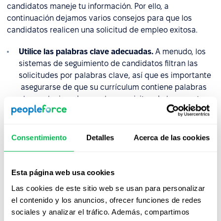
candidatos maneje tu información. Por ello, a
continuación dejamos varios consejos para que los
candidatos realicen una solicitud de empleo exitosa.
Utilice las palabras clave adecuadas.
A menudo, los
sistemas de seguimiento de candidatos filtran las
solicitudes por palabras clave, así que es importante
asegurarse de que su currículum contiene palabras
clave relacionadas con los requisitos de la vacante.
Preste atención al puesto al que se postule e incluya
las palabras exactas, utilizadas en la descripción del
trabajo. Por ejemplo, si el puesto requiere Microsoft
Consentimiento
Detalles
Acerca de las cookies
Word, no escriba Microsoft Office en el CV, sin duda
los humanos lo entenderán, pero el sistema
automatizado puede que no.
Esta página web usa cookies
Manténgase atento y siga las instrucciones
Las cookies de este sitio web se usan para personalizar
cuidadosamente.
Si piden que envíe el CV en formato
el contenido y los anuncios, ofrecer funciones de redes
.doc, no lo suba en .pdf. Incluya todos los archivos que
sociales y analizar el tráfico. Además, compartimos