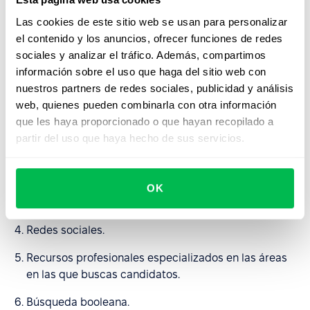
Calendario. El reclutamiento masivo requiere un
Las cookies de este sitio web se usan para personalizar
comienzo temprano: tenga en cuenta los fines de
el contenido y los anuncios, ofrecer funciones de redes
semana, los días festivos y los días no programados
sociales y analizar el tráfico. Además, compartimos
en los que no podrá seleccionar a los candidatos
información sobre el uso que haga del sitio web con
nuestros partners de redes sociales, publicidad y análisis
Recursos. Utilice todas las herramientas, recursos y
web, quienes pueden combinarla con otra información
fuentes que le permitan encontrar candidatos:
que les haya proporcionado o que hayan recopilado a
partir del uso que haya hecho de sus servicios.
Programas y extensiones de reclutamiento.
Sistemas HRM con funciones de reclutamiento.
OK
Sitios de búsqueda de empleo.
Redes sociales.
Recursos profesionales especializados en las áreas
en las que buscas candidatos.
Búsqueda booleana.