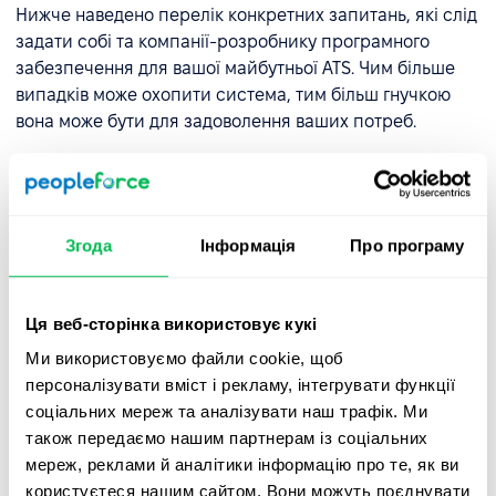
Нижче наведено перелік конкретних запитань, які слід
задати собі та компанії-розробнику програмного
забезпечення для вашої майбутньої АТS. Чим більше
випадків може охопити система, тим більш гнучкою
вона може бути для задоволення ваших потреб.
Чи відповідає обрана вами АТС профілю вашої
компанії?
Три основні категорії: малі та середні
компанії, великі компанії та рекрутингові агентства.
Згода
Інформація
Про програму
Для кожної з цих категорій є хороші рішення, але
розглянемо їх окремо.
Чи забезпечує ATS простоту використання?
Немає
Ця веб-сторінка використовує кукі
сенсу інвестувати в програмне забезпечення, яке
Ми використовуємо файли cookie, щоб
ніхто не може або не буде використовувати, або яке
персоналізувати вміст і рекламу, інтегрувати функції
наповнене функціями, що вам не потрібні. Шукайте
соціальних мереж та аналізувати наш трафік. Ми
інтуїтивно зрозумілий дизайн, який сподобається
також передаємо нашим партнерам із соціальних
вашій команді з підбору персоналу.
мереж, реклами й аналітики інформацію про те, як ви
користуєтеся нашим сайтом. Вони можуть поєднувати