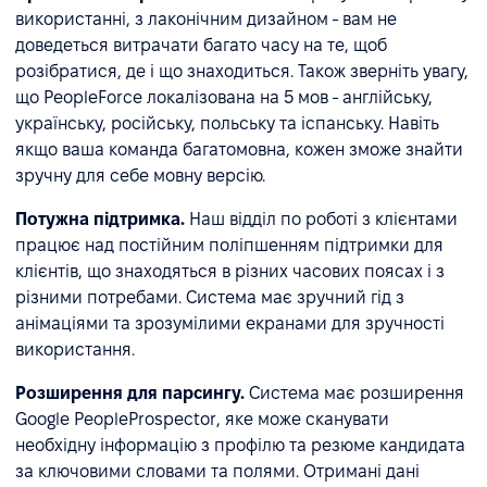
використанні, з лаконічним дизайном - вам не
доведеться витрачати багато часу на те, щоб
розібратися, де і що знаходиться. Також зверніть увагу,
що PeopleForce локалізована на 5 мов - англійську,
українську, російську, польську та іспанську. Навіть
якщо ваша команда багатомовна, кожен зможе знайти
зручну для себе мовну версію.
Потужна підтримка.
Наш відділ по роботі з клієнтами
працює над постійним поліпшенням підтримки для
клієнтів, що знаходяться в різних часових поясах і з
різними потребами. Система має зручний гід з
анімаціями та зрозумілими екранами для зручності
використання.
Розширення для парсингу.
Система має розширення
Google PeopleProspector, яке може сканувати
необхідну інформацію з профілю та резюме кандидата
за ключовими словами та полями. Отримані дані