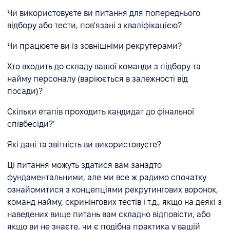
Чи використовуєте ви питання для попереднього
відбору або тести, пов'язані з кваліфікацією?
Чи працюєте ви із зовнішніми рекрутерами?
Хто входить до складу вашої команди з підбору та
найму персоналу (варіюється в залежності від
посади)?
Скільки етапів проходить кандидат до фінальної
співбесіди?ʼ
Які дані та звітність ви використовуєте?
Ці питання можуть здатися вам занадто
фундаментальними, але ми все ж радимо спочатку
ознайомитися з концепціями рекрутингових воронок,
команд найму, скринінгових тестів і т.д., якщо на деякі з
наведених вище питань вам складно відповісти, або
якщо ви не знаєте, чи є подібна практика у вашій