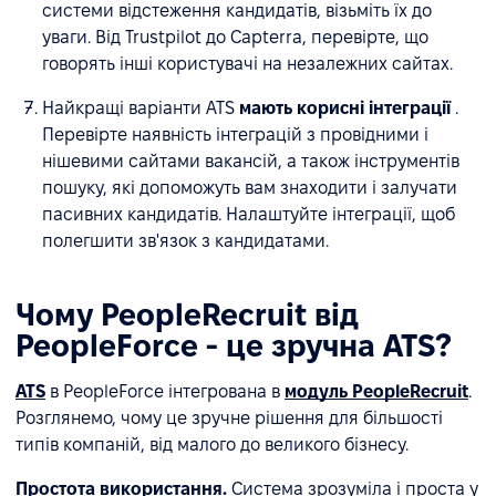
системи відстеження кандидатів, візьміть їх до
уваги. Від Trustpilot до Capterra, перевірте, що
говорять інші користувачі на незалежних сайтах.
Найкращі варіанти ATS
мають корисні інтеграції
.
Перевірте наявність інтеграцій з провідними і
нішевими сайтами вакансій, а також інструментів
пошуку, які допоможуть вам знаходити і залучати
пасивних кандидатів. Налаштуйте інтеграції, щоб
полегшити зв'язок з кандидатами.
Чому PeopleRecruit від
PeopleForce - це зручна ATS?
ATS
в PeopleForce інтегрована в
модуль PeopleRecruit
.
Розглянемо, чому це зручне рішення для більшості
типів компаній, від малого до великого бізнесу.
Простота використання.
Система зрозуміла і проста у