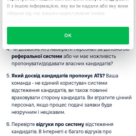
Зверніть увагу на
підтримку системи
та перевірте,
її з іншою інформацією, яку ви їм надали або яку вони
чи можна отримати доступ до неї для вирішення
зібрали під час вашого користування їхніми
всіх ваших нагальних питань. Перевірте час
службами.
відповіді та доступність у вашому часовому поясі.
Перевірте, наскільки добре організований та
OK
детальний розділ підтримки на веб-сайті ATS.
Чи дозволяє ATS набирати персонал за допомогою
реферальної системи
або чи має можливість
пропонувати/додавати власних кандидатів?
Який досвід кандидатів пропонує ATS?
Ваша
команда - не єдиний користувач системи
відстеження кандидатів, ви також повинні
враховувати сторону кандидата. Ви втратите цінний
персонал, якщо процес подачі заявки буде
незручним і нецікавим.
Перевірте
відгуки про систему
відстеження
кандидатів. В Інтернеті є багато відгуків про