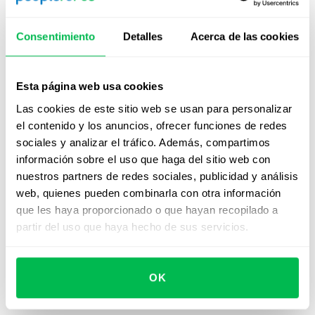
personal deja de ser una opción para convertirse en una
necesidad competitiva.
Consentimiento
Detalles
Acerca de las cookies
Cómo PeopleForce te ayuda a
mejorar tu proceso con
Esta página web usa cookies
herramientas digitales
Las cookies de este sitio web se usan para personalizar
el contenido y los anuncios, ofrecer funciones de redes
Optimizar la forma en que
atraes y eliges talento
no
sociales y analizar el tráfico. Además, compartimos
significa perder el control humano del proceso. Al
información sobre el uso que haga del sitio web con
contrario, se trata de apoyarte en tecnología que te
nuestros partners de redes sociales, publicidad y análisis
permita tomar mejores decisiones, con más agilidad y
web, quienes pueden combinarla con otra información
menos margen de error.
que les haya proporcionado o que hayan recopilado a
partir del uso que haya hecho de sus servicios.
Con soluciones como las de
PeopleForce
, puedes
integrar automatización, análisis de datos y una
comunicación
más fluida en cada etapa del proceso de
OK
selección.