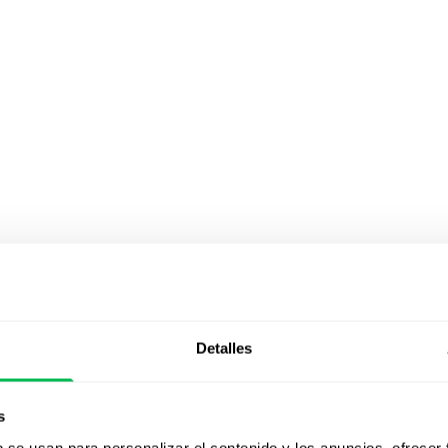
Detalles
ías y métodos
s
b se usan para personalizar el contenido y los anuncios, ofrecer