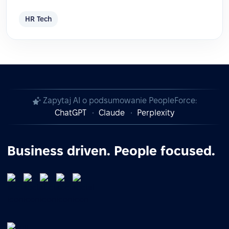
HR Tech
Zapytaj AI o podsumowanie PeopleForce:
ChatGPT
Claude
Perplexity
Business driven. People focused.