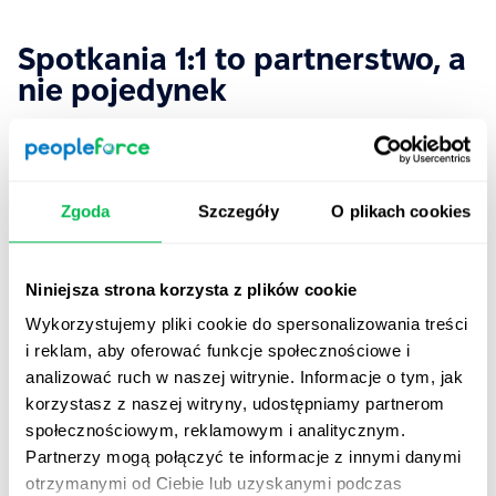
Spotkania 1:1 to partnerstwo, a
nie pojedynek
Każde spotkanie z pracownikiem w formacie 1 na 1
powinno być prowadzone w celu poprawy partnerstwa i
pogłębienia relacji. W żadnym wypadku spotkanie nie
Zgoda
Szczegóły
O plikach cookies
powinno przypominać kłótni lub pojedynku mającego na
celu zdominowanie lub przekonanie pracownika do
innego punktu widzenia z użyciem siły lub z zamiarem
Niniejsza strona korzysta z plików cookie
zastosowania przymusu. Każde pokolenie inaczej
wartościuje spotkania z kierownictwem lub
Wykorzystujemy pliki cookie do spersonalizowania treści
managerami, ale istnieją uniwersalne zalecenia
i reklam, aby oferować funkcje społecznościowe i
dotyczące budowania tego procesu.
analizować ruch w naszej witrynie. Informacje o tym, jak
korzystasz z naszej witryny, udostępniamy partnerom
Po pierwsze, podziel takie spotkanie na kilka części.
społecznościowym, reklamowym i analitycznym.
Partnerzy mogą połączyć te informacje z innymi danymi
1. Omówienie osiągnięć
otrzymanymi od Ciebie lub uzyskanymi podczas