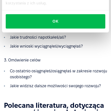
korzystania z ich usług.
Jakie zadania wykonałeś/aś w ostatnim czasie?
Jakie projekty/zadania zostały ukończone?
OK
2. Omówienie wyzwań
Jakie trudności napotkałeś/aś?
Jakie wnioski wyciągnąłeś/wyciągnęłaś?
3. Omówienie celów
Co ostatnio osiągnąłeś/osiągnęłaś w zakresie rozwoju
osobistego?
Jakie widzisz dalsze możliwości swojego rozwoju?
Polecana literatura, dotycząca