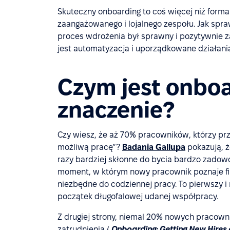
Skuteczny onboarding to coś więcej niż form
zaangażowanego i lojalnego zespołu. Jak spra
proces wdrożenia był sprawny i pozytywnie
jest automatyzacja i uporządkowane działania
Czym jest onboa
znaczenie?
Czy wiesz, że aż 70% pracowników, którzy prz
możliwą pracę”?
Badania Gallupa
pokazują, 
razy bardziej skłonne do bycia bardzo zadow
moment, w którym nowy pracownik poznaje firm
niezbędne do codziennej pracy. To pierwszy i
początek długofalowej udanej współpracy.
Z drugiej strony, niemal 20% nowych pracown
zatrudnienia (
Onboarding: Getting New Hires of