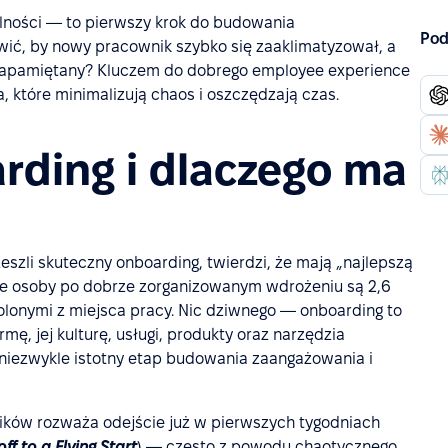
alności — to pierwszy krok do budowania
Pod
wić, by nowy pracownik szybko się zaaklimatyzował, a
 zapamiętany? Kluczem do dobrego employee experience
, które minimalizują chaos i oszczędzają czas.
rding i dlaczego ma
eszli skuteczny onboarding, twierdzi, że mają „najlepszą
że osoby po dobrze zorganizowanym wdrożeniu są 2,6
olonymi z miejsca pracy. Nic dziwnego — onboarding to
ę, jej kulturę, usługi, produkty oraz narzędzia
 niezwykle istotny etap budowania zaangażowania i
ików rozważa odejście już w pierwszych tygodniach
f to a Flying Start
) — często z powodu chaotycznego