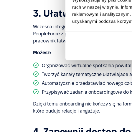
ruch w naszej witrynie. Inf
3. Ułatw pierwszy kon
reklamowym i analitycznym. 
uzyskanymi podczas korzysta
Wczesna integracja z zespołem ma ogromny w
PeopleForce z popularnymi narzędziami do kom
pracownik łatwiej nawiąże relacje z zespołe
Możesz:
Organizować wirtualne spotkania powital
Tworzyć kanały tematyczne ułatwiające a
Automatycznie przedstawiać nowego czło
Przypisywać zadania onboardingowe do k
Dzięki temu onboarding nie kończy się na fo
które buduje relacje i angażuje.
4. Zapewnij dostęp d