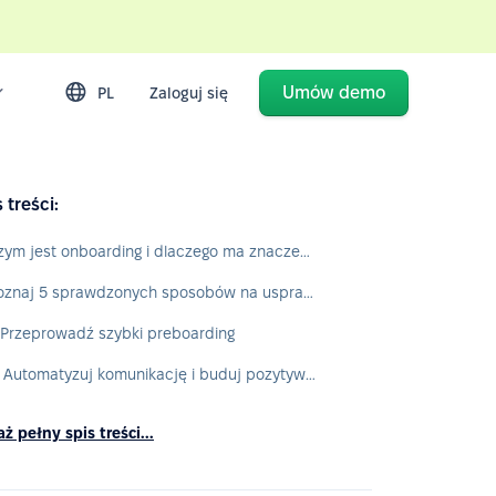
Umów demo
PL
Zaloguj się
 treści:
Czym jest onboarding i dlaczego ma znaczenie?
Poznaj 5 sprawdzonych sposobów na usprawnienie onboardingu z platformą PeopleForce
. Przeprowadź szybki preboarding
2. Automatyzuj komunikację i buduj pozytywne employee experience
ż pełny spis treści...