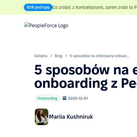
Co zrobić z kontraktorami, zanim zrobi to P
B2B pod lupą
Główna
Blog
5 sposobów na efektywny onboarding z PeopleForce
5 sposobów na 
onboarding z P
Onboarding
2025-12-01
Mariia Kushniruk