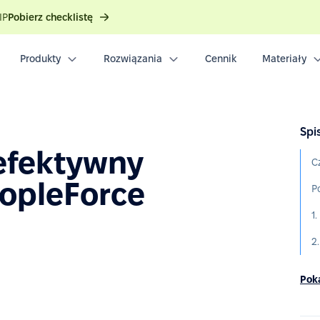
IP
Pobierz checklistę
Produkty
Rozwiązania
Cennik
Materiały
Spis
efektywny
eopleForce
1
Poka