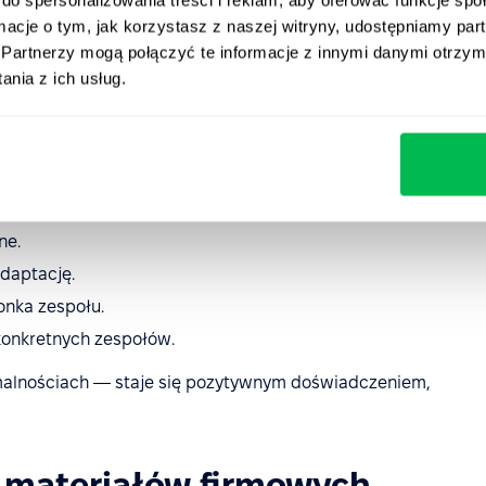
ormacje o tym, jak korzystasz z naszej witryny, udostępniamy p
takt z zespołem
Partnerzy mogą połączyć te informacje z innymi danymi otrzym
nia z ich usług.
pływ na poczucie przynależności. Połączenie
unikacji, takimi jak Zoom i Slack, sprawia, że nowy
m, nawet w środowisku zdalnym.
ne.
daptację.
nka zespołu.
onkretnych zespołów.
rmalnościach — staje się pozytywnym doświadczeniem,
o materiałów firmowych