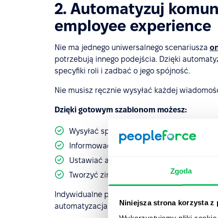
2. Automatyzuj komun
employee experience
Nie ma jednego uniwersalnego scenariusza
o
potrzebują innego podejścia. Dzięki automat
specyfiki roli i zadbać o jego spójność.
Nie musisz ręcznie wysyłać każdej wiadomości
Dzięki gotowym szablonom możesz:
Wysyłać spersonalizowane powitania i h
Informować o kolejnych etapach onboardi
Ustawiać automatyczne przypomnienia o
Zgoda
Tworzyć zindywidualizowane ścieżki wdr
Indywidualne podejście buduje pozytywne emp
Niniejsza strona korzysta z
automatyzacja to nie tylko oszczędność czasu,
Wykorzystujemy pliki cookie 