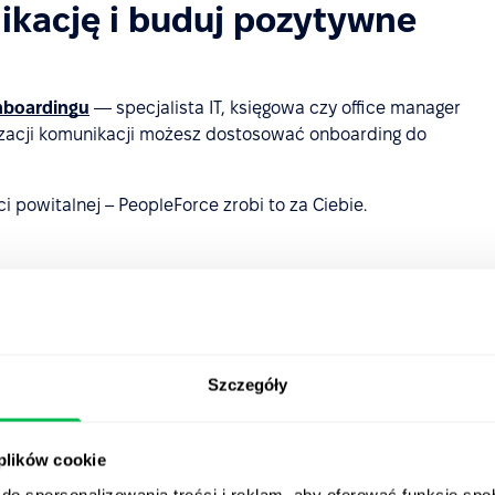
ikację i buduj pozytywne
nboardingu
— specjalista IT, księgowa czy office manager
yzacji komunikacji możesz dostosować onboarding do
 powitalnej – PeopleForce zrobi to za Ciebie.
armonogram pierwszych dni.
ngu.
 ważnych zadaniach.
Szczegóły
ożeniowe dostosowane do stanowiska.
loyee experience już od pierwszego kontaktu z firmą. A
 plików cookie
 ale i pewność, że żaden krok nie zostanie pominięty.
do spersonalizowania treści i reklam, aby oferować funkcje sp