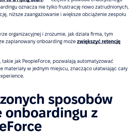
rdingu oznacza nie tylko frustrację nowo zatrudnionych,
tację, niższe zaangażowanie i większe obciążenie zespołu
ze organizacyjnej i zrozumie, jak działa firma, tym
brze zaplanowany onboarding może
zwiększyć retencję
takie jak PeopleForce, pozwalają automatyzować
ie materiały w jednym miejscu, znacząco ułatwiając cały
experience.
dzonych sposobów
e onboardingu z
leForce