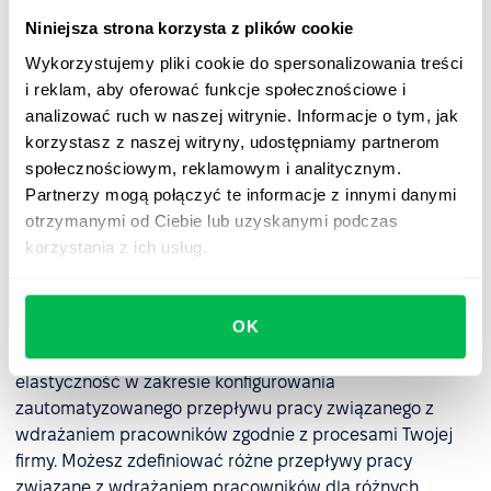
Niniejsza strona korzysta z plików cookie
Nawet po zakończeniu procesu rekrutacji, onboarding
Wykorzystujemy pliki cookie do spersonalizowania treści
nie powinien kończyć się na ustawieniu biurka i wydaniu
i reklam, aby oferować funkcje społecznościowe i
przepustek do biura. Możesz wydłużyć czas trwania
analizować ruch w naszej witrynie. Informacje o tym, jak
procesu onboardingu do 6-12 miesięcy, aby czerpać z
korzystasz z naszej witryny, udostępniamy partnerom
niego jeszcze więcej korzyści. Do tych ostatnich należą:
społecznościowym, reklamowym i analitycznym.
nauka w miejscu pracy, monitorowanie i poprawa
Partnerzy mogą połączyć te informacje z innymi danymi
wyników pracy oraz utrzymanie wyższego wskaźnika
otrzymanymi od Ciebie lub uzyskanymi podczas
utrzymania pracowników dzięki przekształceniu firmy w
korzystania z ich usług.
miejsce ciągłego uczenia się.
Każda firma jest unikalna i każda opracowuje swoje
OK
własne procesy przepływu pracy związane z
wdrażaniem pracowników. PeopleForce zapewnia
elastyczność w zakresie konfigurowania
zautomatyzowanego przepływu pracy związanego z
wdrażaniem pracowników zgodnie z procesami Twojej
firmy. Możesz zdefiniować różne przepływy pracy
związane z wdrażaniem pracowników dla różnych