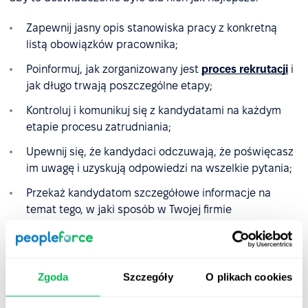
Zapewnij jasny opis stanowiska pracy z konkretną
listą obowiązków pracownika;
Poinformuj, jak zorganizowany jest
proces rekrutacji
i
jak długo trwają poszczególne etapy;
Kontroluj i komunikuj się z kandydatami na każdym
etapie procesu zatrudniania;
Upewnij się, że kandydaci odczuwają, że poświęcasz
im uwagę i uzyskują odpowiedzi na wszelkie pytania;
Przekaż kandydatom szczegółowe informacje na
temat tego, w jaki sposób w Twojej firmie
przeprowadza się proces sprawdzania referencji i
przeszłości pracowniczej;
Przekazuj jasne i uprzejme informacje zwrotne
Zgoda
Szczegóły
O plikach cookies
zarówno w przypadku negatywnych, jak i
pozytywnych wyników rekrutacji.