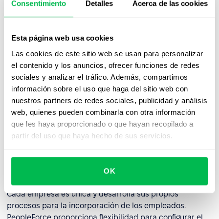
y antecedentes profesionales en su empresa;
Consentimiento
Detalles
Acerca de las cookies
Proporcione cartas con comentarios claros y amables
sobre de la contratación, tanto para los resultados
Esta página web usa cookies
negativos como para los positivos.
Las cookies de este sitio web se usan para personalizar
el contenido y los anuncios, ofrecer funciones de redes
Incluso cuando el proceso de contratación haya
sociales y analizar el tráfico. Además, compartimos
finalizado, la incorporación no debería terminar con la
información sobre el uso que haga del sitio web con
instalación del escritorio y la entrega de pases a la
nuestros partners de redes sociales, publicidad y análisis
oficina. Puede ampliar el flujo de trabajo para la
web, quienes pueden combinarla con otra información
incorporación hasta 6-12 meses con el fin de obtener
que les haya proporcionado o que hayan recopilado a
más beneficios. Entre los que se encuentran, el
partir del uso que haya hecho de sus servicios.
aprendizaje en el lugar de trabajo, la supervisión y
mejoras del desempeño y el mantenimiento de una
mayor tasa de retención al transformar su empresa en
OK
una experiencia de aprendizaje continuo.
Cada empresa es única y desarrolla sus propios
procesos para la incorporación de los empleados.
PeopleForce proporciona flexibilidad para configurar el