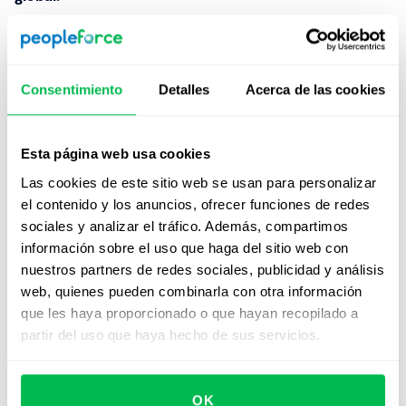
Preguntas frecuentes (Q&A)
Consentimiento
Detalles
Acerca de las cookies
¿Qué porcentaje del tiempo debe
destinarse a formación?
Esta página web usa cookies
Se debe adaptar al rol, al ciclo del equipo y a la carga
Las cookies de este sitio web se usan para personalizar
operativa. En equipos emergentes, se recomienda
el contenido y los anuncios, ofrecer funciones de redes
distribuir sesiones breves que no interfieran con la
sociales y analizar el tráfico. Además, compartimos
productividad.
información sobre el uso que haga del sitio web con
nuestros partners de redes sociales, publicidad y análisis
web, quienes pueden combinarla con otra información
¿Cómo balancear formación técnica
que les haya proporcionado o que hayan recopilado a
vs habilidades blandas?
partir del uso que haya hecho de sus servicios.
Depende del contexto. En entornos operativos, la
formación técnica suele predominar; en procesos de
OK
cambio o liderazgo, las habilidades blandas adquieren