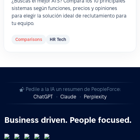
¿Buscás el mejor ATS? Compará los 10 principales
sistemas según funciones, precios y opiniones
para elegir la solución ideal de reclutamiento para
tu equipo.
Comparisons
HR Tech
Pedile a la IA un resumen de PeopleForce:
ChatGPT
Claude
Perplexity
Business driven. People focused.