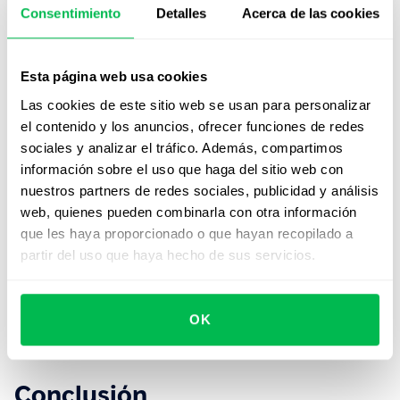
Consentimiento
Detalles
Acerca de las cookies
Un mínimo de 90 días permite una integración
progresiva, con seguimiento estructurado y
retroalimentación continua.
Esta página web usa cookies
Las cookies de este sitio web se usan para personalizar
¿Cómo personalizar el onboarding
el contenido y los anuncios, ofrecer funciones de redes
para distintas oficinas o regiones?
sociales y analizar el tráfico. Además, compartimos
información sobre el uso que haga del sitio web con
Centralizando los flujos clave y adaptando los
nuestros partners de redes sociales, publicidad y análisis
contenidos según país, idioma y normativa local.
web, quienes pueden combinarla con otra información
que les haya proporcionado o que hayan recopilado a
¿Qué papel juega el manager en el
partir del uso que haya hecho de sus servicios.
proceso de onboarding en RRHH?
Su rol es decisivo: debe establecer expectativas,
OK
facilitar vínculos y brindar retroalimentación constante.
Conclusión