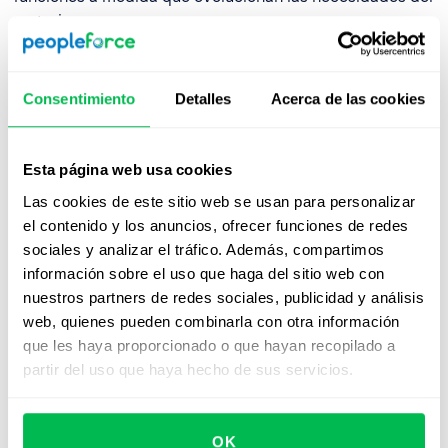
negocio.
Ejemplo
:
con el auge de roles impulsados por IA, equipos
de RR. HH. introdujeron el “shadowing de flujos de
Consentimiento
Detalles
Acerca de las cookies
trabajo de IA”, donde empleados no técnicos observan
procesos de
prompt engineering
y automatización para
adquirir comprensión práctica.
Esta página web usa cookies
4. Desarrollo de liderazgo — los futuros managers
Las cookies de este sitio web se usan para personalizar
acompañan a líderes senior para aprender sobre toma
el contenido y los anuncios, ofrecer funciones de redes
de decisiones, comunicación y priorización.
sociales y analizar el tráfico. Además, compartimos
información sobre el uso que haga del sitio web con
nuestros partners de redes sociales, publicidad y análisis
Buenas prácticas para un job
web, quienes pueden combinarla con otra información
shadowing efectivo
que les haya proporcionado o que hayan recopilado a
partir del uso que haya hecho de sus servicios.
1. Definir objetivos claros
Establecer qué debe obtener el aprendiz: habilidades,
OK
conocimientos o exposición a tareas específicas.