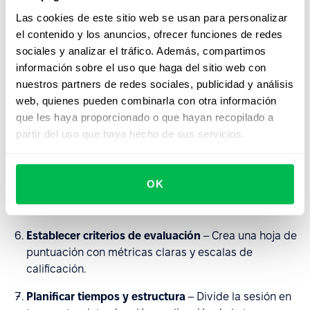
amplios o abstractos.
Las cookies de este sitio web se usan para personalizar
Aclarar el rol del entrevistador
– Decide si el
el contenido y los anuncios, ofrecer funciones de redes
entrevistador solo observará o también hará
sociales y analizar el tráfico. Además, compartimos
preguntas y guiará la discusión. Los candidatos deben
información sobre el uso que haga del sitio web con
conocer esto de antemano.
nuestros partners de redes sociales, publicidad y análisis
web, quienes pueden combinarla con otra información
Configurar las herramientas
– Para sesiones
que les haya proporcionado o que hayan recopilado a
presenciales, proporciona una pizarra y marcadores.
partir del uso que haya hecho de sus servicios.
Para entrevistas virtuales, da acceso a los
candidatos a
tableros en línea
(por ejemplo, FigJam,
Miro, Google Jamboard) y combínalos con
OK
videoconferencia (por ejemplo,
Zoom
) para simular
condiciones en vivo.
Establecer criterios de evaluación
– Crea una hoja de
puntuación con métricas claras y escalas de
calificación.
Planificar tiempos y estructura
– Divide la sesión en