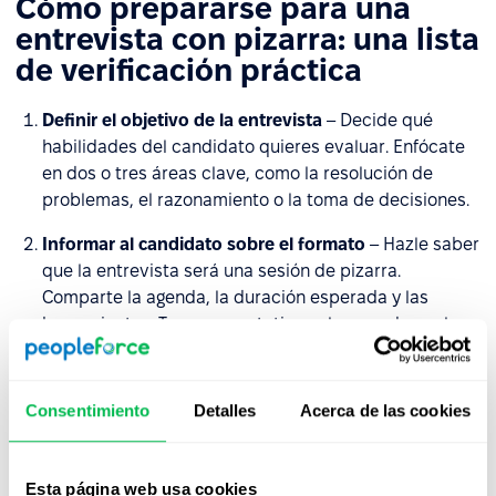
Cómo prepararse para una
entrevista con pizarra: una lista
de verificación práctica
Definir el objetivo de la entrevista
– Decide qué
habilidades del candidato quieres evaluar. Enfócate
en dos o tres áreas clave, como la resolución de
problemas, el razonamiento o la toma de decisiones.
Informar al candidato sobre el formato
– Hazle saber
que la entrevista será una sesión de pizarra.
Comparte la agenda, la duración esperada y las
herramientas. Tener expectativas claras reduce el
estrés y permite que los candidatos se enfoquen en
la tarea.
Consentimiento
Detalles
Acerca de las cookies
Preparar una tarea adecuada
– Elige un problema
que refleje la realidad del puesto y que pueda
abordarse en 30-45 minutos. Evita temas demasiado
Esta página web usa cookies