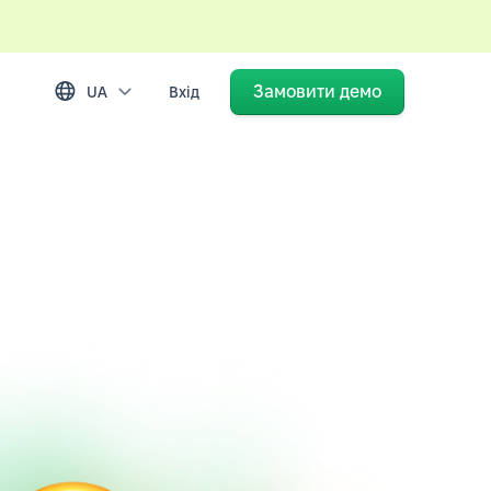
Замовити демо
UA
Вхід