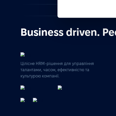
З
Business driven. Pe
Цілісне HRM-рішення для управління
талантами, часом, ефективністю та
культурою компанії.