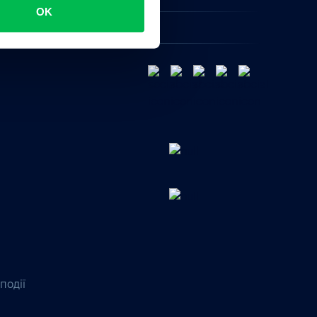
OK
ity
події