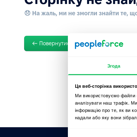
😞 На жаль, ми не змогли знайти те, щ
Повернутися на головну сторінку
Згода
Ця веб-сторінка використо
Ми використовуємо файли co
аналізувати наш трафік. М
інформацію про те, як ви к
надали або яку вони зібрал