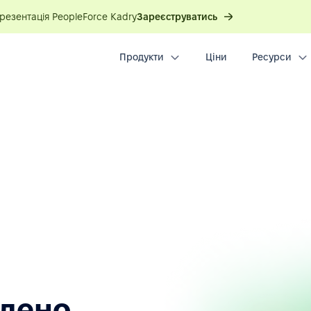
презентація PeopleForce Kadry
Зареєструватись
Продукти
Ціни
Ресурси
йдено