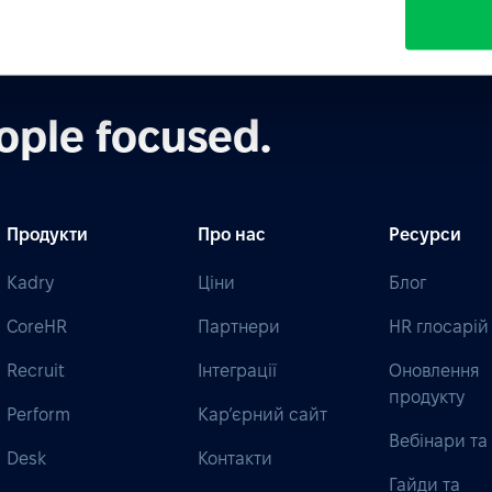
апитати AI про PeopleForce:
ChatGPT
Claude
Perplex
ople focused.
Продукти
Про нас
Ресурси
Kadry
Ціни
Блог
CoreHR
Партнери
HR глосарій
Recruit
Інтеграції
Оновлення
продукту
Perform
Кар’єрний сайт
Вебінари та 
Desk
Контакти
Гайди та